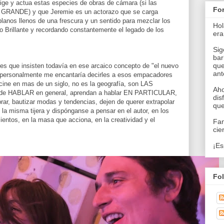
irige y actua estas especies de obras de cámara (si las
Fo
 GRANDE) y que Jeremie es un actorazo que se carga
 planos llenos de una frescura y un sentido para mezclar los
Hol
o Brillante y recordando constantemente el legado de los
era
Sig
bar
que
res que insisten todavía en ese arcaico concepto de "el nuevo
an
y personalmente me encantaría decirles a esos empacadores
 cine en mas de un siglo, no es la geografía, son LAS
Aho
HABLAR en general, aprendan a hablar EN PARTICULAR,
dis
rar, bautizar modas y tendencias, dejen de querer extrapolar
que
la misma tijera y dispónganse a pensar en el autor, en los
ientos, en la masa que acciona, en la creatividad y el
Fan
cie
¡Es
Fo