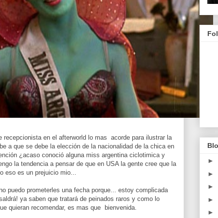
Fo
 recepcionista en el afterworld lo mas acorde para ilustrar la
Blo
e a que se debe la elección de la nacionalidad de la chica en
tención ¿acaso conoció alguna miss argentina ciclotimica y
►
engo la tendencia a pensar de que en USA la gente cree que la
o eso es un prejuicio mio...
►
►
 no puedo prometerles una fecha porque... estoy complicada
saldrá! ya saben que tratará de peinados raros y como lo
►
 que quieran recomendar, es mas que bienvenida.
►