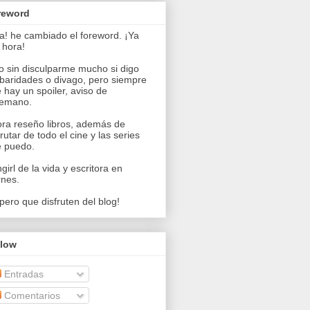
reword
a! he cambiado el foreword. ¡Ya
 hora!
o sin disculparme mucho si digo
baridades o divago, pero siempre
 hay un spoiler, aviso de
temano.
ra reseño libros, además de
frutar de todo el cine y las series
 puedo.
girl de la vida y escritora en
rnes.
pero que disfruten del blog!
llow
Entradas
Comentarios