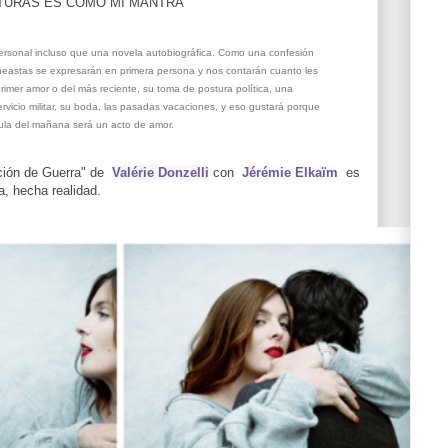
S ALTURAS ES COMO MI MANTRA
ersonal incluso que una novela autobiográfica. Como una confesión
ineastas se expresarán en primera persona y nos contarán cuanto les
primer amor o del más reciente, su toma de postura política, una
rvicio militar, su boda, las pasadas vacaciones, y eso gustará porque
cula del mañana será un acto de amor.
ación de Guerra" de
Valérie Donzelli
con
Jérémie Elkaïm
es
ía, hecha realidad.