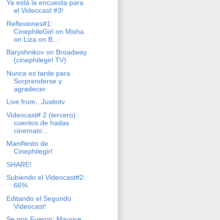
Ya está la encuesta para
el Videocast #3!
Reflexiones#1:
CinephileGirl on Misha
on Liza on B...
Baryshnikov on Broadway
(cinephilegirl TV)
Nunca es tarde para
Sorprenderse y
agradecer.
Live from...Justintv
Videocast# 2 (tercero) :
cuentos de hadas
cinemato...
Manifiesto de
Cinephilegirl
SHARE!
Subiendo el Videocast#2:
66%
Editando el Segundo
Videocast!
Se nos Fueron: Maurice