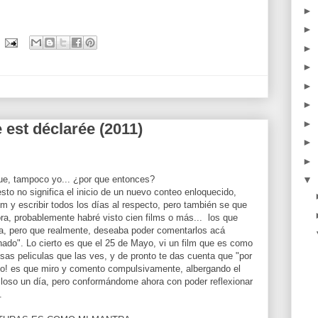
►
►
►
►
►
►
►
 est déclarée (2011)
►
►
▼
que, tampoco yo... ¿por que entonces?
sto no significa el inicio de un nuevo conteo enloquecido,
film y escribir todos los días al respecto, pero también se que
ra, probablemente habré visto cien films o más... los que
ra, pero que realmente, deseaba poder comentarlos acá
nado". Lo cierto es que el 25 de Mayo, vi un film que es como
sas peliculas que las ves, y de pronto te das cuenta que "por
esto! es que miro y comento compulsivamente, albergando el
lloso un día, pero conformándome ahora con poder reflexionar
.