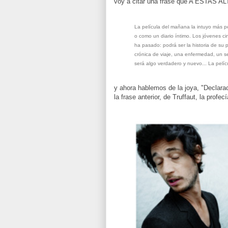
voy a citar una frase que A ESTA
La película del mañana la intuyo más p
o como un diario íntimo. Los jóvenes c
ha pasado: podrá ser la historia de su 
crónica de viaje, una enfermedad, un se
será algo verdadero y nuevo... La pelí
y ahora hablemos de la joya, "Declar
la frase anterior, de Truffaut, la profec