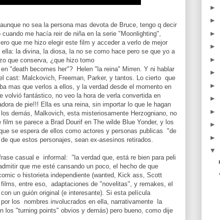
►
►
aunque no sea la persona mas devota de Bruce, tengo q decir
►
 cuando me hacía reir de niña en la serie "Moonlighting",
mero que me hizo elegir este film y acceder a verlo de mejor
►
lla: la divina, la diosa, la no se como hace pero se que yo a
►
zo que conserva, ¿que hizo tomo
i en "death becomes her"? Helen "la reina" Mirren. Y ni hablar
►
el cast: Malckovich, Freeman, Parker, y tantos. Lo cierto que
►
ba mas que verlos a ellos, y la verdad desde el momento en
 volvió fantástico, no veo la hora de verla convertida en
►
dora de pie!!! Ella es una reina, sin importar lo que le hagan
►
a los demás, Malkovich, esta misteriosamente Herzogniano, no
 film se parece a Brad Dourif en The wilde Blue Yonder, y los
►
que se espera de ellos como actores y personas publicas "de
►
 de que estos personajes, sean ex-asesinos retirados.
▼
rase casual e informal: "la verdad que, está re bien para peli
 admitir que me esté cansando un poco, el hecho de que
omic o historieta independiente (wanted, Kick ass, Scott
s films, entre eso, adaptaciones de "novelitas", y remakes, el
con un guión original (e interesante). Si esta película
 por los nombres involucrados en ella, narrativamente la
n los "turning points" obvios y demás) pero bueno, como dije