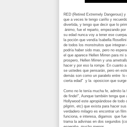
RED (Retired Extremely Dangerous) y 
que a veces le tengo cariño y recuerdo
divertida, y tengo que decir que lo pri
ánimo, fue el reparto, empezando por e
su edad nunca voy a tener ese cuerpa
la poción que vendía Isabella Rosellin
de todos los monstruitos que integran 
podría haber sido mas, pero no espera
el que aparece Hellen Mirren para mi se
prospero, Hellen Mirren y una ametralla
hacer y por eso la rompe. En cuanto 
se ustedes que pensarán, pero en este
demás son como un paralelo entre lo 
cierta edad" y la oposicion que surge
Como no le tenía mucha fe, admito la f
de finde!", Aunque también tenga que
Hollywood este apropiándose de todo c
pilgrim, etc) que exista para hacer su
verdadero milagro es encontrar un film 
funciona, e interesa, digamos que fue
trama la adivinas en dos segundos (co
esperaba mucho menos.