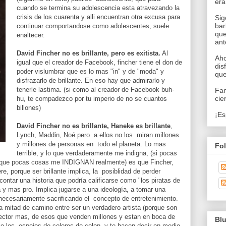
era
cuando se termina su adolescencia esta atravezando la
crisis de los cuarenta y alli encuentran otra excusa para
Sig
bar
continuar comportandose como adolescentes, suele
que
enaltecer.
an
David Fincher no es brillante, pero es exitista.
Al
Aho
igual que el creador de Facebook, fincher tiene el don de
dis
poder vislumbrar que es lo mas "in" y de "moda" y
que
disfrazarlo de brillante. En eso hay que admirarlo y
tenerle lastima. (si como al creador de Facebook buh-
Fan
cie
hu, te compadezco por tu imperio de no se cuantos
billones)
¡Es
David Fincher no es brillante, Haneke es brillante
,
Lynch, Maddin, Noé pero a ellos no los miran millones
y millones de personas en todo el planeta. Lo mas
Fo
terrible, y lo que verdaderamente me indigna, (si pocas
porque pocas cosas me INDIGNAN realmente) es que Fincher,
ere, porque ser brillante implica, la posiblidad de perder
contar una historia que podría calificarse como "los piratas de
 y mas pro. Implica jugarse a una ideología, a tomar una
 necesariamente sacrificando el concepto de entretenimiento.
 a mitad de camino entre ser un verdadero artista (porque son
irector mas, de esos que venden millones y estan en boca de
Bl
mo los espejos de colores de colon, y te hacen decir en medio