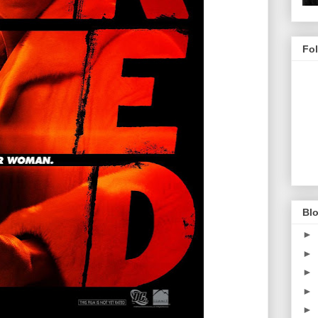
Fo
Blo
►
►
►
►
►