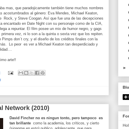
raba mas, que paradojicamente también tiene muchos nombres
mas acostumbrados al género: Eva Mendes, Michael Keaton,
e Rock, y Steve Coogan. Así que fue una de las decepciones
a encantado en Date Night con su personaje como de la CIA,
 llega a repuntar. El film posee un mix de humor negro, y gags
 primera vez, ni lo son a la quinta o sexta vez que los repiten.
imps don´t cry, y el diseño de los créditos finales con la
emás. Lo peor es ver a Michael Keaton tan desperdiciado y
idad....
imo arte!!
►
o:
#
Bl
al Network (2010)
Fo
David Fincher no es ningun tonto, pero tampoco es
tan brillante
como la academia, los críticos, y cierto
Hol
(siganme en esto) publico adolescente, que para