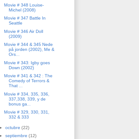
Movie # 348 Louise-
Michel (2008)
Movie # 347 Battle In
Seattle
Movie # 346 Air Doll
(2009)
Movie # 344 & 345 Nede
på jorden (2002), Me &
Ors...
Movie # 343: Igby goes
Down (2002)
Movie # 341 & 342 : The
Comedy of Terrors &
That ...
Movie # 334, 335, 336,
337,338, 339, y de
bonus ga...
Movie # 329, 330, 331,
332 & 333
►
octubre
(22)
►
septiembre
(12)