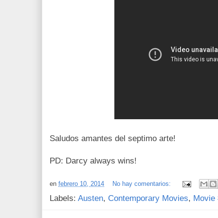
Saludos amantes del septimo arte!
PD: Darcy always wins!
en
febrero 10, 2014
No hay comentarios:
Labels:
Austen
,
Contemporary Movies
,
Movie 