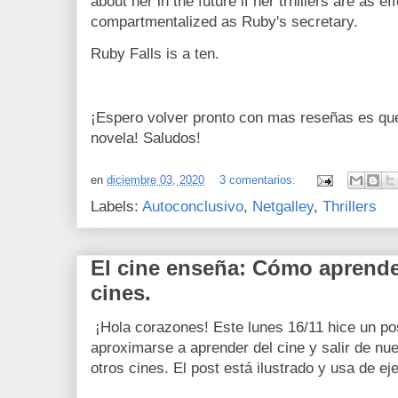
about her in the future if her trhillers are as e
compartmentalized as Ruby's secretary.
Ruby Falls is a ten.
¡Espero volver pronto con mas reseñas es qu
novela! Saludos!
en
diciembre 03, 2020
3 comentarios:
Labels:
Autoconclusivo
,
Netgalley
,
Thrillers
El cine enseña: Cómo aprende
cines.
¡Hola corazones! Este lunes 16/11 hice un p
aproximarse a aprender del cine y salir de nu
otros cines. El post está ilustrado y usa de ej