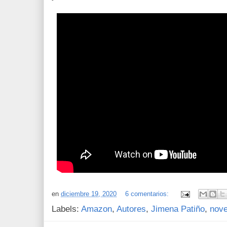
en
diciembre 19, 2020
6 comentarios:
Labels:
Amazon
,
Autores
,
Jimena Patiño
,
nove