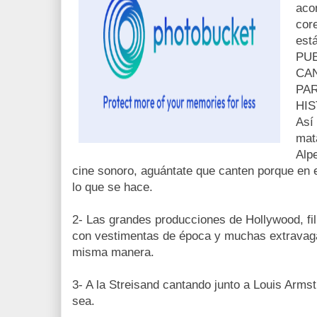
aco
cor
est
PU
CA
PAR
HIS
Así 
mat
Alpe
cine sonoro, aguántate que canten porque en e
lo que se hace.
2- Las grandes producciones de Hollywood, f
con vestimentas de época y muchas extravaga
misma manera.
3- A la Streisand cantando junto a Louis Armst
sea.