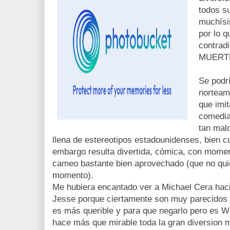
todos s
muchísi
por lo q
contrad
MUERTE!
Se podrí
norteam
que imit
comedia
tan mal
llena de estereotipos estadounidenses, bien c
embargo resulta divertida, còmica, con mome
cameo bastante bien aprovechado (que no quie
momento).
Me hubiera encantado ver a Michael Cera hac
Jesse porque ciertamente son muy parecidos 
es más querible y para que negarlo pero es W
hace más que mirable toda la gran diversion m