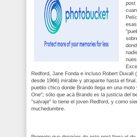
post
cuan
Pelíc
esas
"pueb
sobr
dond
nadi
nues
Exce
Redford, Jane Fonda e incluso Robert Duvall (
desde 1966) mirable y atrapante hasta el final
pueblo chico donde Brando llega en una moto 
One"; sólo que acá Brando es la justicia del be
"salvaje" lo tiene el joven Redford, y como s
muchedumbre.
Prometo que despúes de este post llega el d