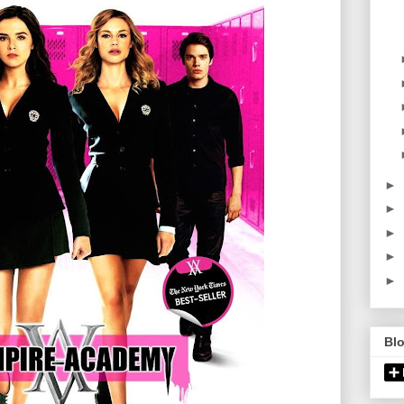
►
►
►
►
►
Bl