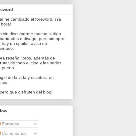
reword
a! he cambiado el foreword. ¡Ya
 hora!
o sin disculparme mucho si digo
baridades o divago, pero siempre
 hay un spoiler, aviso de
temano.
ra reseño libros, además de
frutar de todo el cine y las series
 puedo.
girl de la vida y escritora en
rnes.
pero que disfruten del blog!
llow
Entradas
Comentarios