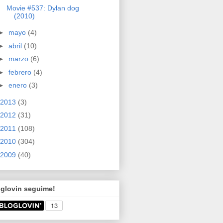
Movie #537: Dylan dog
(2010)
►
mayo
(4)
►
abril
(10)
►
marzo
(6)
►
febrero
(4)
►
enero
(3)
2013
(3)
2012
(31)
2011
(108)
2010
(304)
2009
(40)
oglovin seguime!