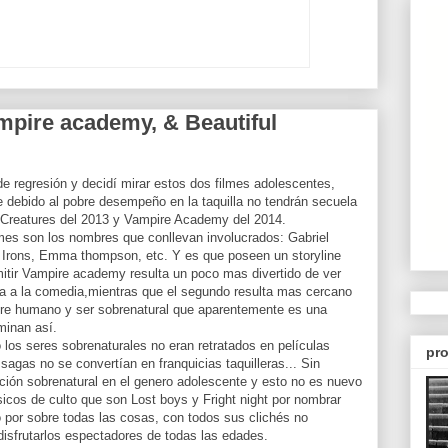
mpire academy, & Beautiful
e regresión y decidí mirar estos dos filmes adolescentes,
 debido al pobre desempeño en la taquilla no tendrán secuela
l Creatures del 2013 y Vampire Academy del 2014.
mes son los nombres que conllevan involucrados: Gabriel
y Irons, Emma thompson, etc. Y es que poseen un storyline
itir Vampire academy resulta un poco mas divertido de ver
ía a la comedia,mientras que el segundo resulta mas cercano
re humano y ser sobrenatural que aparentemente es una
minan así.
os seres sobrenaturales no eran retratados en películas
pro
agas no se convertían en franquicias taquilleras... Sin
pción sobrenatural en el genero adolescente y esto no es nuevo
icos de culto que son Lost boys y Fright night por nombrar
 por sobre todas las cosas, con todos sus clichés no
isfrutarlos espectadores de todas las edades.