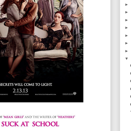
►
►
►
►
►
►
►
▼