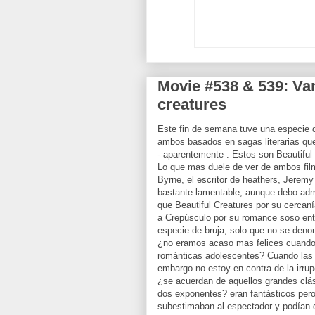
Movie #538 & 539: Va
creatures
Este fin de semana tuve una especie d
ambos basados en sagas literarias que
- aparentemente-. Estos son Beautifu
Lo que mas duele de ver de ambos fil
Byrne, el escritor de heathers, Jerem
bastante lamentable, aunque debo adm
que Beautiful Creatures por su cercan
a Crepúsculo por su romance soso ent
especie de bruja, solo que no se deno
¿no eramos acaso mas felices cuando l
románticas adolescentes? Cuando las s
embargo no estoy en contra de la irru
¿se acuerdan de aquellos grandes clás
dos exponentes? eran fantásticos pero
subestimaban al espectador y podían d