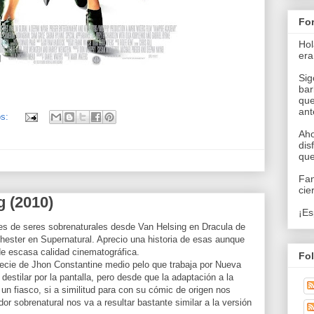
Fo
Hol
era
Sig
bar
que
an
os:
Aho
dis
que
Fan
cie
g (2010)
¡Es
es de seres sobrenaturales desde Van Helsing en Dracula de
ester en Supernatural. Aprecio una historia de esas aunque
 escasa calidad cinematográfica.
Fo
ecie de Jhon Constantine medio pelo que trabaja por Nueva
destilar por la pantalla, pero desde que la adaptación a la
 un fiasco, si a similitud para con su cómic de origen nos
or sobrenatural nos va a resultar bastante similar a la versión