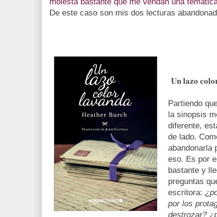
molesta bastante que me vendan una temática 
De este caso son mis dos lecturas abandonad
Un lazo colo
Partiendo qu
la sinopsis 
diferente, es
de lado. Com
abandonarla 
eso. Es por 
bastante y ll
preguntas que
escritora:
¿po
por los prota
destrozar? ¿