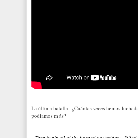
La
ú
ltima batalla
...
¿C
u
á
ntas veces hemos luchad
podiamos m
ás?
Time heals all of the burned out bridges.
Filled