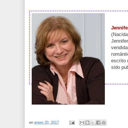
Jennife
(Nacida
Jennife
vendida
románti
escrito
sido pu
en
enero 20, 2017