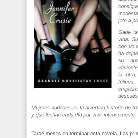
consig
modesta
jefe a p
Gabe ta
vida. Su
con un c
ha dejad
su nue
eficient
la otra
felices
empiez
después,
Mujeres audaces es la divertida historia de t
y que luchan cada día por vivir intensamente.
Tardé meses en terminar esta novela. Los pri