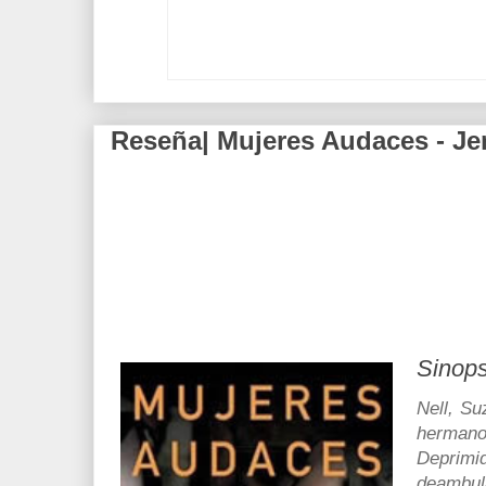
Reseña| Mujeres Audaces - Jen
Sinops
Nell, Su
hermanos
Deprim
deambula