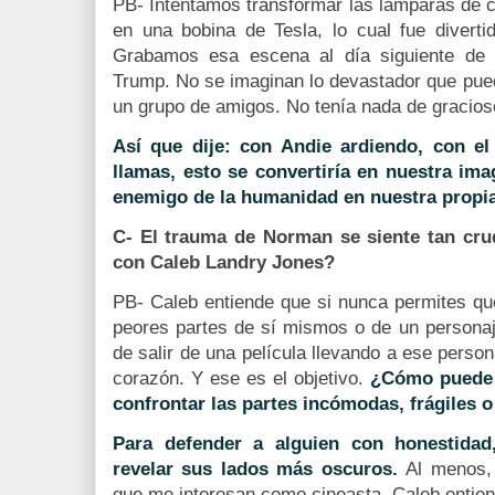
PB-
Intentamos transformar las lámparas de c
en una bobina de Tesla, lo cual fue diverti
Grabamos esa escena al día siguiente de 
Trump. No se imaginan lo devastador que pued
un grupo de amigos. No tenía nada de gracios
Así que dije: con Andie ardiendo, con el
llamas, esto se convertiría en nuestra im
enemigo de la humanidad en nuestra propi
C- El trauma de Norman se siente tan cru
con Caleb Landry Jones?
PB- Caleb entiende que si nunca permites que
peores partes de sí mismos o de un personaj
de salir de una película llevando a ese perso
corazón. Y ese es el objetivo.
¿Cómo puede s
confrontar las partes incómodas, frágiles 
Para defender a alguien con honestidad
revelar sus lados más oscuros.
Al menos, 
que me interesan como cineasta. Caleb entien