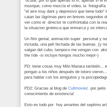
ocular, por lo que apenas lo vi, apenas vi el e
musique, como mezcla el video, la fotografía c
"el aire muy dark y depresivo que tiene todo"
caian las lágrimas pero en breves segundos 
ver como el director te confrontaba con la rea
la situacion grotesca que enmarca y se interc
Un film genial, animación super personal y n
incluida, una peli fechada de las buenas. (y 
salgan del cubo, tampoco me vengan con akir
the ride -si incluye hongos mucho mejor-)
PD: tiene cosas muy Milo Manara también... e
pongan a los niños después de totoro vieron..
para hablar con los amiguitos y la psicopedago
PD2: Gracias al blog de
Cultmoviez
por pelis
conocimiento de existencia!
Esto es todo por hoy amantes del septimo art