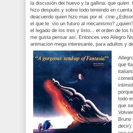
la discusión del huevo y la gallina: que quien 
hizo después y sobre todo teniendo en cuenta
deacuerdo quien hizo mas por el cine ¿Ediso
el que le vio un futuro al mecanismo? ¿quien
el legado de los tres y listo... el orden de los 
me gusta pensar así. Entonces veo Allegro No
animacion mega interesante, para adultos y de
Allegr
que ll
italia
comedi
intimi
porque
todo e
que se 
Volvie
Bruno 
decir)
ese co