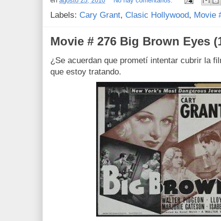
en
agosto 25, 2010
No hay comentarios:
Labels:
Cary Grant
,
Clasic Hollywood
,
Movie 
Movie # 276 Big Brown Eyes (
¿Se acuerdan que prometí intentar cubrir la f
que estoy tratando.