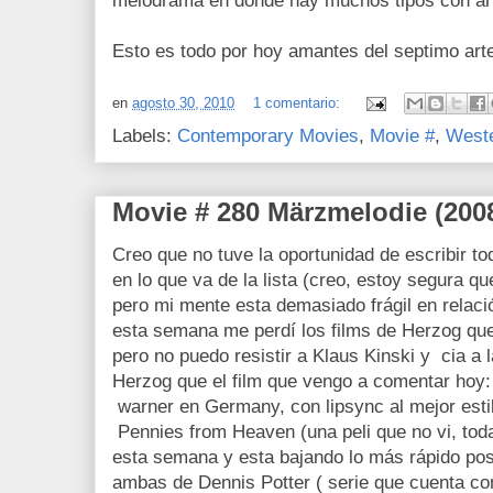
melodrama en donde hay muchos tipos con ar
Esto es todo por hoy amantes del septimo art
en
agosto 30, 2010
1 comentario:
Labels:
Contemporary Movies
,
Movie #
,
West
Movie # 280 Märzmelodie (200
Creo que no tuve la oportunidad de escribir t
en lo que va de la lista (creo, estoy segura qu
pero mi mente esta demasiado frágil en relaci
esta semana me perdí los films de Herzog que 
pero no puedo resistir a Klaus Kinski y cia a 
Herzog que el film que vengo a comentar hoy: 
warner en Germany, con lipsync al mejor estil
Pennies from Heaven (una peli que no vi, toda
esta semana y esta bajando lo más rápido posib
ambas de Dennis Potter ( serie que cuenta con