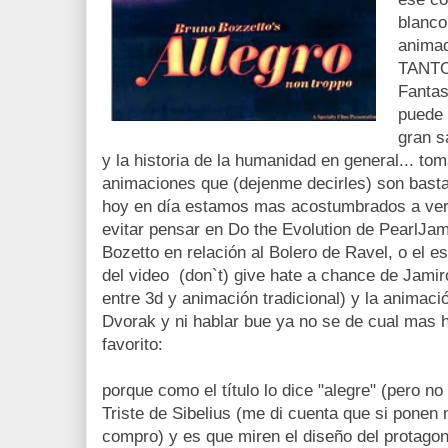
blanco
anima
TANTO.
Fantas
puede 
gran s
y la historia de la humanidad en general... to
animaciones que (dejenme decirles) son basta
hoy en día estamos mas acostumbrados a verl
evitar pensar en Do the Evolution de PearlJa
Bozetto en relación al Bolero de Ravel, o el es
del video (don`t) give hate a chance de Jamir
entre 3d y animación tradicional) y la animac
Dvorak y ni hablar bue ya no se de cual mas h
favorito:
porque como el título lo dice "alegre" (pero no 
Triste de Sibelius (me di cuenta que si ponen
compro) y es que miren el diseño del protagon