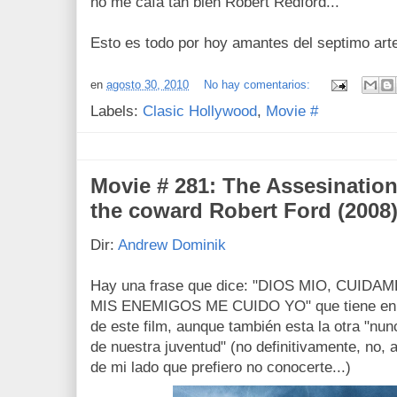
no me caía tan bien Robert Redford...
Esto es todo por hoy amantes del septimo art
en
agosto 30, 2010
No hay comentarios:
Labels:
Clasic Hollywood
,
Movie #
Movie # 281: The Assesinatio
the coward Robert Ford (2008
Dir:
Andrew Dominik
Hay una frase que dice: "DIOS MIO, CUID
MIS ENEMIGOS ME CUIDO YO" que tiene en si
de este film, aunque también esta la otra "nun
de nuestra juventud" (no definitivamente, no, 
de mi lado que prefiero no conocerte...)