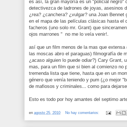
es así, la gran mayoría es un "policial negro" 
detectivezca de ladrones de joyas, asesinos 
¿rea? ¿canchera? ¿vulgar? una Joan Bennet ge
en el mapa de las películas clásicas hasta el 
facheros (uno solo mr. Grant) que sinceramente
ojos marrones " no me lo veía venir!.
así que un film menos de la mas que extensa (
las moscas abro el paraguas) filmografía de m
¿acaso alguien lo puede odiar?) Cary Grant, u
mas, para un film que si bien al comienzo no
tremenda lista que tiene, hasta que en un mo
género que venía teniendo y pum (¿o mejor "b
de mafiosos y criminales... como para dejarse 
Esto es todo por hoy amantes del septimo art
en
agosto 25, 2010
No hay comentarios: