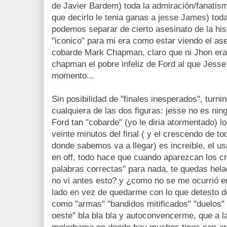
de Javier Bardem) toda la admiración/fanatism
que decirlo le tenia ganas a jesse James) to
podemos separar de cierto asesinato de la hist
"iconico" para mi era como estar viendo el as
cobarde Mark Chapman, claro que ni Jhon era 
chapman el pobre infeliz de Ford al que Jesse 
momento...
Sin posibilidad de "finales inesperados", turnin
cualquiera de las dos figuras: jesse no es ning
Ford tan "cobarde" (yo le diria atormentado) lo
veinte minutos del final ( y el crescendo de tod
donde sabemos va a llegar) es increible, el us
en off, todo hace que cuando aparezcan los cre
palabras correctas" para nada, te quedas hel
no vi antes esto? y ¿como no se me ocurrió e
lado en vez de quedarme con lo que detesto de 
como "armas" "bandidos mitificados" "duelos" 
oeste" bla bla bla y autoconvencerme, que a la