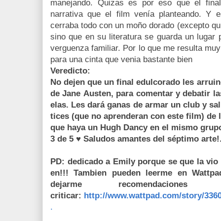
manejando. Quizas es por eso que el final
narrativa que el film venía planteando. Y 
cerraba todo con un moño dorado (excepto qui
sino que en su literatura se guarda un lugar
verguenza familiar. Por lo que me resulta muy
para una cinta que venia bastante bien
Veredicto
:
No dejen que un final edulcorado les arruine
de Jane Austen, para comentar y debatir l
elas. Les dará ganas de armar un club y sal
tices (que no aprenderan con este film) de 
que haya un Hugh Dancy en el mismo grupo
3 de 5 ♥ Saludos amantes del séptimo arte!
PD: dedicado a Emily porque se que la vio
en!!! Tambien pueden leerme en Wattpa
dejarme recomendacion
criticar:
http://www.wattpad.com/story/3360
.