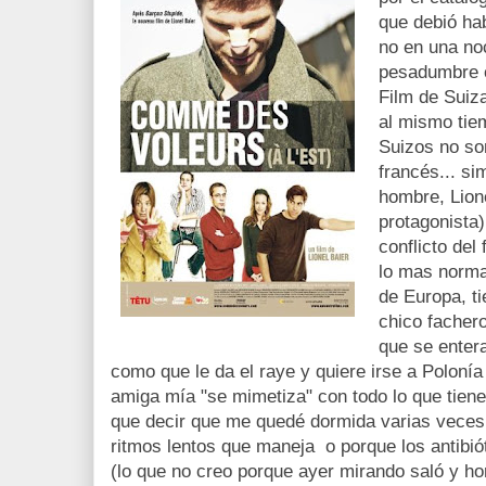
que debió hab
no en una no
pesadumbre c
Film de Suiz
al mismo tie
Suizos no so
francés... s
hombre, Lione
protagonista)
conflicto del
lo mas norma
de Europa, ti
chico fachero
que se entera
como que le da el raye y quiere irse a Poloní
amiga mía "se mimetiza" con todo lo que tiene
que decir que me quedé dormida varias veces, 
ritmos lentos que maneja o porque los antibió
(lo que no creo porque ayer mirando saló y 