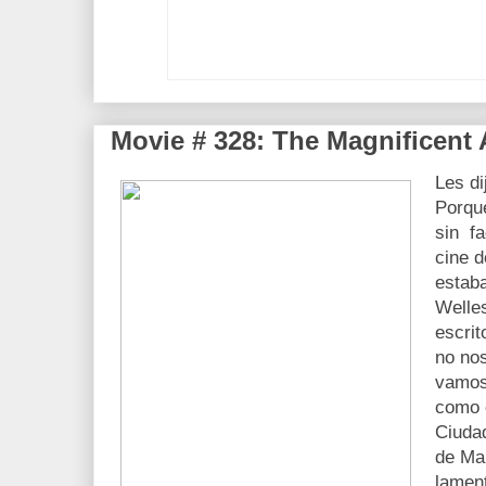
Movie # 328: The Magnificent
Les di
Porqu
sin f
cine d
estaba
Welles
escri
no nos
vamos
como 
Ciuda
de Ma
lament