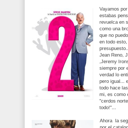
Vayamos por 
estabas pens
revuelca en 
como una bro
que no puedo
en todo esto,
presupuesto..
Jean Reno, J
,Jeremy Irons
siempre por e
verdad lo ent
pero igual..
todo hace la
mi, es como 
"cerdos nort
todo!"...
Ahora la seg
por el catalo