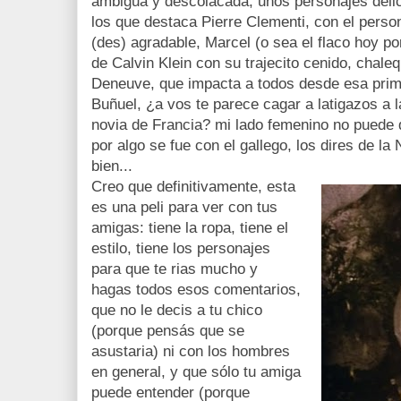
ambigua y descolacada, unos personajes deli
los que destaca Pierre Clementi, con el perso
(des) agradable, Marcel (o sea el flaco hoy p
de Calvin Klein con su trajecito cenido, chale
Deneuve, que impacta a todos desde esa prime
Buñuel, ¿a vos te parece cagar a latigazos a 
novia de Francia? mi lado femenino no puede 
por algo se fue con el gallego, los dires de l
bien...
Creo que definitivamente, esta
es una peli para ver con tus
amigas: tiene la ropa, tiene el
estilo, tiene los personajes
para que te rias mucho y
hagas todos esos comentarios,
que no le decis a tu chico
(porque pensás que se
asustaria) ni con los hombres
en general, y que sólo tu amiga
puede entender (porque