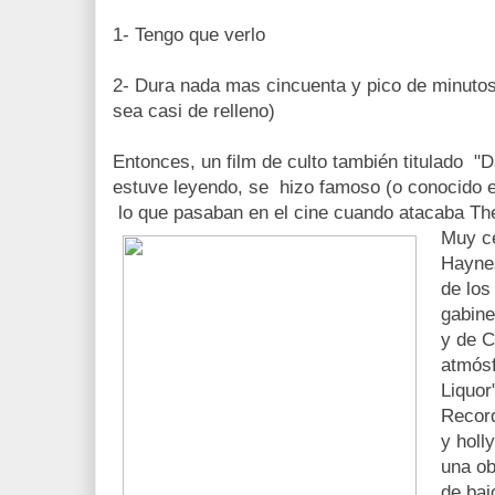
1- Tengo que verlo
2- Dura nada mas cincuenta y pico de minutos
sea casi de relleno)
Entonces, un film de culto también titulado "
estuve leyendo, se hizo famoso (o conocido e
lo que pasaban en el cine cuando atacaba The 
Muy ce
Haynes
de los 
gabine
y de C
atmósf
Liquor"
Record
y holl
una ob
de baj