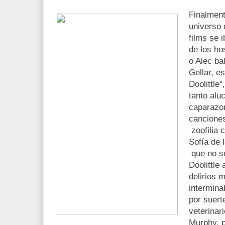
Finalment
universo 
films se 
de los ho
o Alec ba
Gellar, e
Doolittle"
tanto alu
caparazo
canciones
zoofilia 
Sofía de 
que no se
Doolittle
delirios 
intermina
por suert
veterinar
Murphy, p