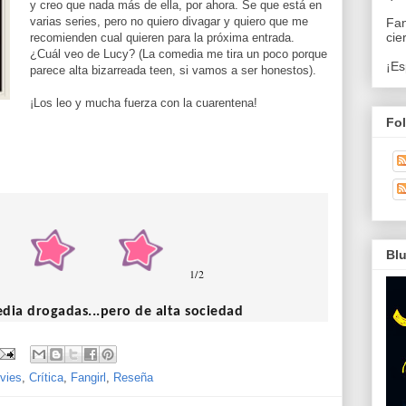
y creo que nada más de ella, por ahora. Se que está en
varias series, pero no quiero divagar y quiero que me
Fan
cie
recomienden cual quieren para la próxima entrada.
¿Cuál veo de Lucy? (La comedia me tira un poco porque
¡Es
parece alta bizarreada teen, si vamos a ser honestos).
¡Los leo y mucha fuerza con la cuarentena!
Fo
Bl
1/2
media drogadas...pero de alta sociedad
vies
,
Crítica
,
Fangirl
,
Reseña