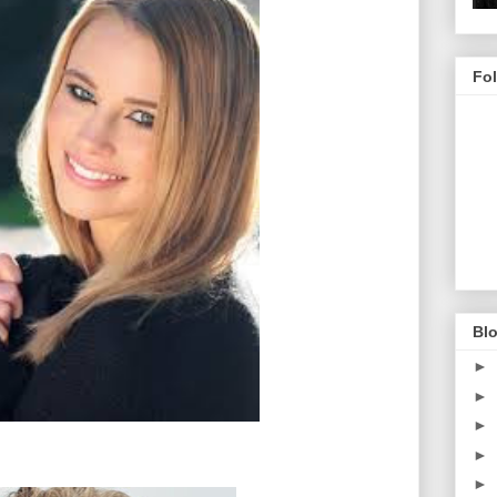
Fo
Blo
►
►
►
►
►