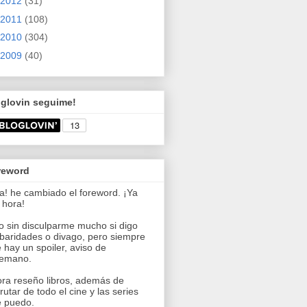
2012
(31)
2011
(108)
2010
(304)
2009
(40)
oglovin seguime!
reword
a! he cambiado el foreword. ¡Ya
 hora!
o sin disculparme mucho si digo
baridades o divago, pero siempre
 hay un spoiler, aviso de
temano.
ra reseño libros, además de
frutar de todo el cine y las series
 puedo.