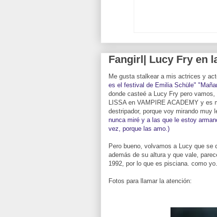
Fangirl| Lucy Fry en la
Me gusta stalkear a mis actrices y ac
es el festival de Emilia Schüle" "Mañan
donde casteé a Lucy Fry pero vamos, q
LISSA en VAMPIRE ACADEMY y es mi d
destripador, porque voy mirando muy l
nunca miré y a las que le estoy armando
vez, porque las amo.)
Pero bueno, volvamos a Lucy que se 
además de su altura y que vale, parece 
1992, por lo que es pisciana. como yo.
Fotos para llamar la atención: