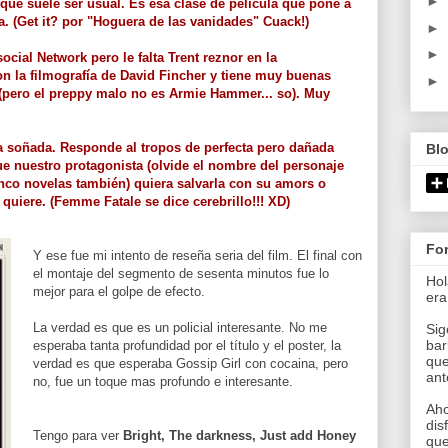
►
 que suele ser usual. Es esa clase de película que pone a
a. (Get it? por "Hoguera de las vanidades" Cuack!)
►
►
ial Network pero le falta Trent reznor en la
n la filmografía de David Fincher y tiene muy buenas
►
 (pero el preppy malo no es Armie Hammer... so). Muy
ca soñada. Responde al tropos de perfecta pero dañada
Bl
e nuestro protagonista (olvide el nombre del personaje
co novelas también) quiera salvarla con su amors o
 quiere. (Femme Fatale se dice cerebrillo!!! XD)
Fo
Y ese fue mi intento de reseña seria del film. El final con
el montaje del segmento de sesenta minutos fue lo
Hol
mejor para el golpe de efecto.
era
La verdad es que es un policial interesante. No me
Sig
bar
esperaba tanta profundidad por el título y el poster, la
que
verdad es que esperaba Gossip Girl con cocaina, pero
an
no, fue un toque mas profundo e interesante.
Aho
dis
Tengo para ver
Bright, The darkness, Just add Honey
que