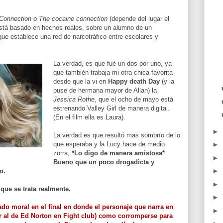
 Connection o The cocaine connection
(depende del lugar el
 está basado en hechos reales, sobre un alumno de un
que establece una red de narcotráfico entre escolares y
La verdad, es que fué un dos por uno, ya
que también trabaja mi otra chica favorita
desde que la vi en
Happy death Day
(y la
puse de hermana mayor de Allan) la
Jessica Rothe
, que el ocho de mayo está
estrenando Valley Girl de manera digital.
(En el film ella es Laura).
►
La verdad es que resultó mas sombrío de lo
►
que esperaba y la Lucy hace de medio
zorra,
*Lo digo de manera amistosa*
►
Bueno que un poco drogadicta y
►
o.
►
que se trata realmente.
►
ado moral en el final en donde el personaje que narra en
►
 al de Ed Norton en Fight club) como corromperse para