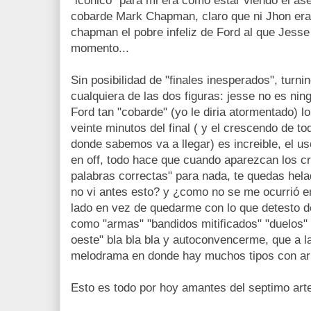
"iconico" para mi era como estar viendo el as
cobarde Mark Chapman, claro que ni Jhon era 
chapman el pobre infeliz de Ford al que Jesse 
momento...
Sin posibilidad de "finales inesperados", turnin
cualquiera de las dos figuras: jesse no es ning
Ford tan "cobarde" (yo le diria atormentado) lo
veinte minutos del final ( y el crescendo de tod
donde sabemos va a llegar) es increible, el us
en off, todo hace que cuando aparezcan los cre
palabras correctas" para nada, te quedas hel
no vi antes esto? y ¿como no se me ocurrió e
lado en vez de quedarme con lo que detesto de 
como "armas" "bandidos mitificados" "duelos" 
oeste" bla bla bla y autoconvencerme, que a la
melodrama en donde hay muchos tipos con ar
Esto es todo por hoy amantes del septimo art