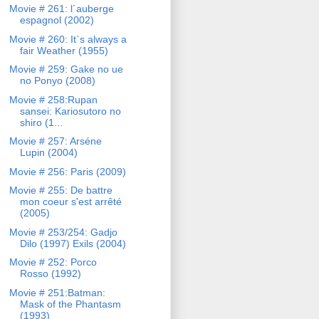
Movie # 261: l´auberge
espagnol (2002)
Movie # 260: It`s always a
fair Weather (1955)
Movie # 259: Gake no ue
no Ponyo (2008)
Movie # 258:Rupan
sansei: Kariosutoro no
shiro (1...
Movie # 257: Arséne
Lupin (2004)
Movie # 256: Paris (2009)
Movie # 255: De battre
mon coeur s'est arrêté
(2005)
Movie # 253/254: Gadjo
Dilo (1997) Exils (2004)
Movie # 252: Porco
Rosso (1992)
Movie # 251:Batman:
Mask of the Phantasm
(1993)