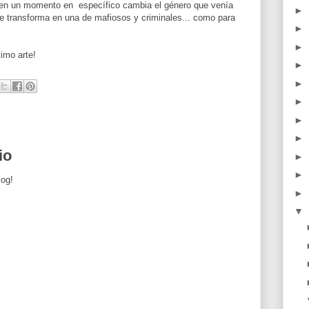
e en un momento en específico cambia el género que venía
►
e transforma en una de mafiosos y criminales... como para
►
►
imo arte!
►
►
►
►
►
io
►
►
log!
►
▼