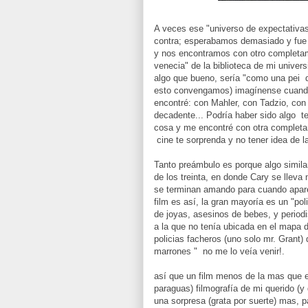
A veces ese "universo de expectativas
contra; esperabamos demasiado y fue
y nos encontramos con otro completame
venecia" de la biblioteca de mi univer
algo que bueno, sería "como una pei 
esto convengamos) imagínense cuando
encontré: con Mahler, con Tadzio, co
decadente... Podría haber sido algo te
cosa y me encontré con otra completam
cine te sorprenda y no tener idea de la
Tanto preámbulo es porque algo simil
de los treinta, en donde Cary se lleva 
se terminan amando para cuando aparec
film es así, la gran mayoría es un "pol
de joyas, asesinos de bebes, y perio
a la que no tenía ubicada en el mapa d
policias facheros (uno solo mr. Grant) 
marrones " no me lo veía venir!.
así que un film menos de la mas que e
paraguas) filmografía de mi querido (y
una sorpresa (grata por suerte) mas, 