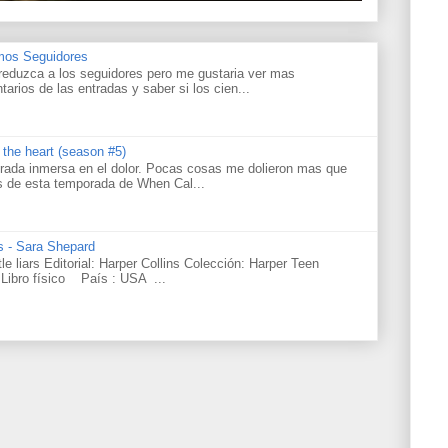
amos Seguidores
reduzca a los seguidores pero me gustaria ver mas
tarios de las entradas y saber si los cien...
s the heart (season #5)
rada inmersa en el dolor. Pocas cosas me dolieron mas que
os de esta temporada de When Cal...
rs - Sara Shepard
ttle liars Editorial: Harper Collins Colección: Harper Teen
Libro físico País : USA ...