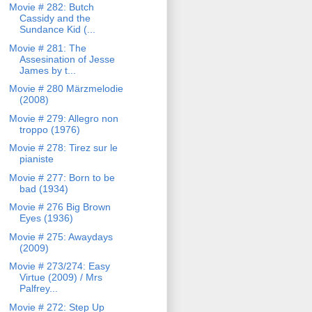
Movie # 282: Butch
Cassidy and the
Sundance Kid (...
Movie # 281: The
Assesination of Jesse
James by t...
Movie # 280 Märzmelodie
(2008)
Movie # 279: Allegro non
troppo (1976)
Movie # 278: Tirez sur le
pianiste
Movie # 277: Born to be
bad (1934)
Movie # 276 Big Brown
Eyes (1936)
Movie # 275: Awaydays
(2009)
Movie # 273/274: Easy
Virtue (2009) / Mrs
Palfrey...
Movie # 272: Step Up