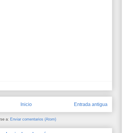
Inicio
Entrada antigua
rse a:
Enviar comentarios (Atom)