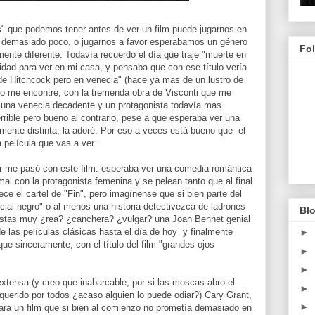
" que podemos tener antes de ver un film puede jugarnos en
 demasiado poco, o jugarnos a favor esperabamos un género
Fo
nte diferente. Todavía recuerdo el día que traje "muerte en
sidad para ver en mi casa, y pensaba que con ese título vería
de Hitchcock pero en venecia" (hace ya mas de un lustro de
 me encontré, con la tremenda obra de Visconti que me
n una venecia decadente y un protagonista todavía mas
rrible pero bueno al contrario, pese a que esperaba ver una
ente distinta, la adoré. Por eso a veces está bueno que el
 película que vas a ver...
ar me pasó con este film: esperaba ver una comedia romántica
mal con la protagonista femenina y se pelean tanto que al final
e el cartel de "Fin", pero imagínense que si bien parte del
icial negro" o al menos una historia detectivezca de ladrones
Blo
distas muy ¿rea? ¿canchera? ¿vulgar? una Joan Bennet genial
►
e las películas clásicas hasta el día de hoy y finalmente
que sinceramente, con el título del film "grandes ojos
►
►
xtensa (y creo que inabarcable, por si las moscas abro el
►
 querido por todos ¿acaso alguien lo puede odiar?) Cary Grant,
►
para un film que si bien al comienzo no prometía demasiado en