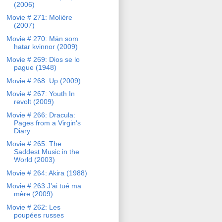
(2006)
Movie # 271: Molière
(2007)
Movie # 270: Män som
hatar kvinnor (2009)
Movie # 269: Dios se lo
pague (1948)
Movie # 268: Up (2009)
Movie # 267: Youth In
revolt (2009)
Movie # 266: Dracula:
Pages from a Virgin's
Diary
Movie # 265: The
Saddest Music in the
World (2003)
Movie # 264: Akira (1988)
Movie # 263 J’ai tué ma
mère (2009)
Movie # 262: Les
poupées russes