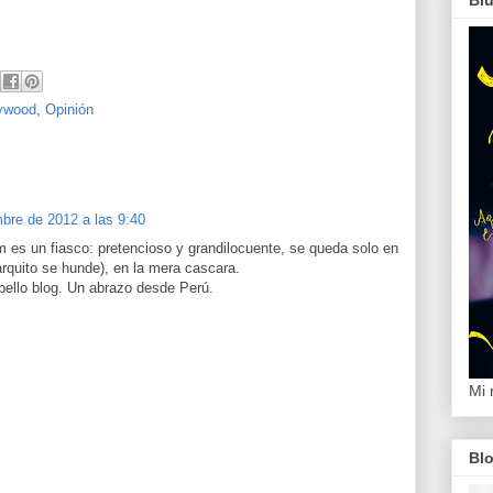
lywood
,
Opinión
mbre de 2012 a las 9:40
m es un fiasco: pretencioso y grandilocuente, se queda solo en
barquito se hunde), en la mera cascara.
 bello blog. Un abrazo desde Perú.
Mi 
Bl