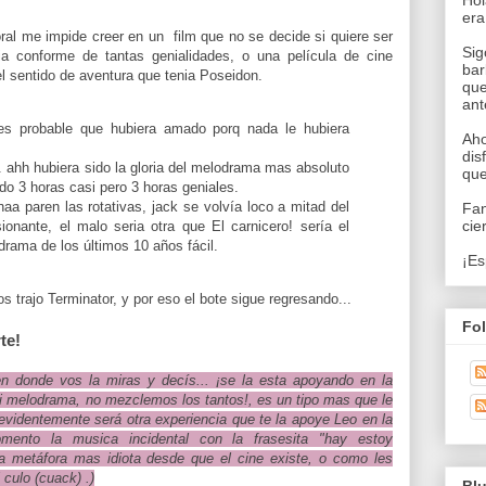
era
al me impide creer en un film que no se decide si quiere ser
Sig
 conforme de tantas genialidades, o una película de cine
bar
el sentido de aventura que tenia Poseidon.
que
an
 es probable que hubiera amado porq nada le hubiera
Aho
dis
.. ahh hubiera sido la gloria del melodrama mas absoluto
que
ado 3 horas casi pero 3 horas geniales.
naa paren las rotativas, jack se volvía loco a mitad del
Fan
cie
sionante, el malo seria otra que El carnicero! sería el
rama de los últimos 10 años fácil.
¡Es
s trajo Terminator, y por eso el bote sigue regresando...
Fo
te!
n donde vos la miras y decís... ¡se la esta apoyando en la
i melodrama, no mezclemos los tantos!, es un tipo mas que le
i, evidentemente será otra experiencia que te la apoye Leo en la
mento la musica incidental con la frasesita "hay estoy
a metáfora mas idiota desde que el cine existe, o como les
 culo (cuack) .)
Bl