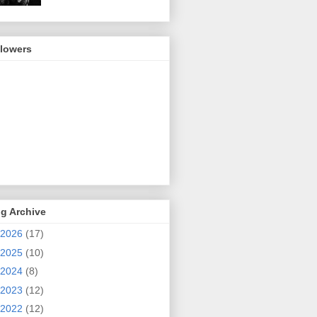
llowers
g Archive
2026
(17)
2025
(10)
2024
(8)
2023
(12)
2022
(12)