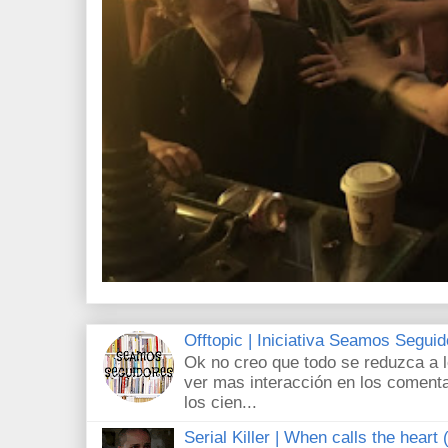
Offtopic | Iniciativa Seamos Segui
Ok no creo que todo se reduzca a 
ver mas interacción en los comenta
los cien...
Serial Killer | When calls the heart