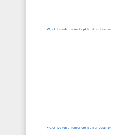
Watch live video from cinephilegirl on Justin.tv
Watch live video from cinephilegirl on Justin.tv