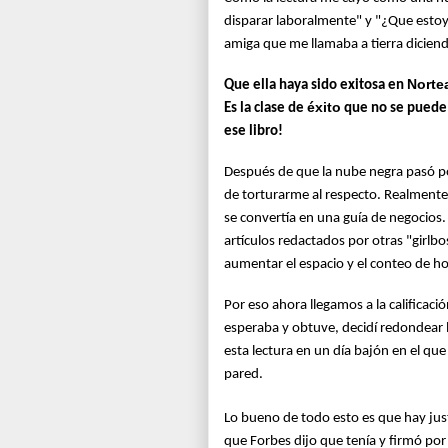
disparar laboralmente" y "¿Que estoy
amiga que me llamaba a tierra dicien
Norte
Que ella haya sido exitosa en
éxito
Es la clase de
que no se puede r
ese libro!
Después de que la nube negra pasó po
de torturarme al respecto. Realment
se convertía en una guía de negocios
artículos redactados por otras "girl
aumentar el espacio y el conteo de ho
Por eso ahora llegamos a la calificaci
esperaba y obtuve, decidí redondear l
esta lectura en un día bajón en el qu
pared.
Lo bueno de todo esto es que hay just
que Forbes dijo que tenía y firmó por