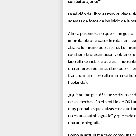
con éxito ajeno?"
La edición del libro es muy cuidada, 
ademas de fotos de los inicio de la ma
Ahora pasemos a lo que si me gusto: 
improbable que pasó de robar en negoc
atrapó lo mismo que la serie. Lo mis
cuestion de presentación y obtener un
lado ella se jacta de que era imposible
una empresa pujante, claro que sin e
transformar en eso ella misma se hub
hablando).
disfrace
¿Qué no me gustó? Que se
d
de las mechas. En el sentido de OK 
muy probable que quizás crea que fu
no es una autobiografía" y que cada 
una autobiografía".
Como la lectura me cayó como una nu