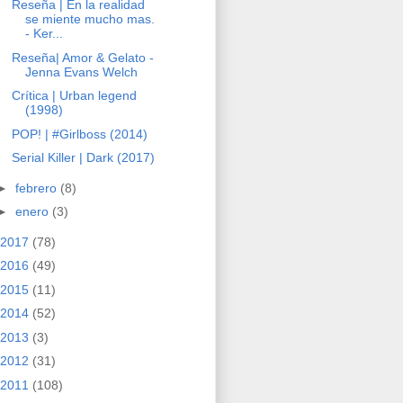
Reseña | En la realidad
se miente mucho mas.
- Ker...
Reseña| Amor & Gelato -
Jenna Evans Welch
Crítica | Urban legend
(1998)
POP! | #Girlboss (2014)
Serial Killer | Dark (2017)
►
febrero
(8)
►
enero
(3)
2017
(78)
2016
(49)
2015
(11)
2014
(52)
2013
(3)
2012
(31)
2011
(108)