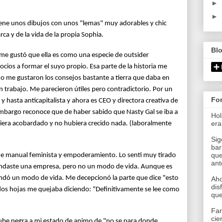
►
►
tiene unos dibujos con unos "lemas" muy adorables y chic
rca y de la vida de la propia Sophia.
Bl
me gustó que ella es como una especie de outsider
ios a formar el suyo propio. Esa parte de la historia me
mo me gustaron los consejos bastante a tierra que daba en
 trabajo. Me parecieron útiles pero contradictorio. Por un
Fo
 y hasta anticapitalista y ahora es CEO y directora creativa de
mbargo reconoce que de haber sabido que Nasty Gal se iba a
Hol
era
iera acobardado y no hubiera crecido nada. (laboralmente
Sig
bar
que
e manual feminista y empoderamiento. Lo senti muy tirado
an
fundaste una empresa, pero no un modo de vida. Aunque es
ndó un modo de vida. Me decepcionó la parte que dice "esto
Aho
dis
dos hojas me quejaba diciendo: "Definitivamente se lee como
que
Fan
cie
be negra a mi estado de animo de "no se para donde