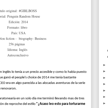
tulo original: #GIRLBOSS
orial: Penguin Random House
Edición: 2014
Formato: libro
País: USA
Non fiction - biography- Business
256 páginas
Idioma: Inglés
Autoconclusivo
►
►
en inglés lo tenía a un precio accesible y como lo habia puesto
►
e ganó el people's choice de 2014 me tenía bastante
 CEO era en algo parecida a las alocadas aventuras de la serie
►
e renovaron.
►
►
aratonearía en un solo día me terminó llevando mas de tres
►
ión de reproche del estilo
"¿Acaso leo esto para torturarme