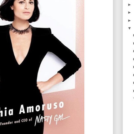
►
►
►
▼