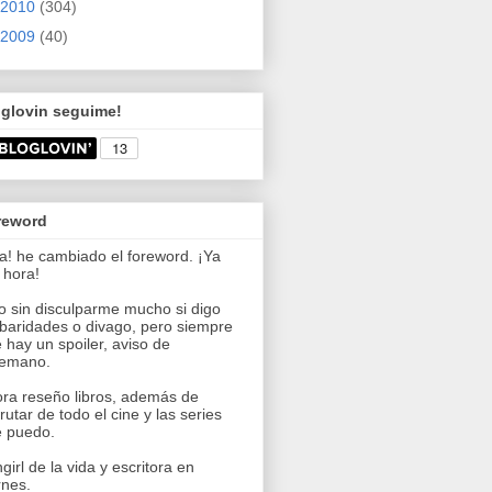
2010
(304)
2009
(40)
oglovin seguime!
reword
a! he cambiado el foreword. ¡Ya
 hora!
o sin disculparme mucho si digo
baridades o divago, pero siempre
 hay un spoiler, aviso de
temano.
ra reseño libros, además de
frutar de todo el cine y las series
 puedo.
girl de la vida y escritora en
rnes.