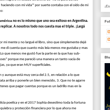
 haciendo con mi vida'" por suerte contaba con el oído de mi
¡Es
do:
américa
no es lo mismo que uno sea exitoso en Argentina.
Fo
eplicar. A nosotros todo nos cuesta mas el triple. ¡Largá
r mi mente y no largué el libro, sino que simplemente dejé
e me di cuenta que cuanto más leía menos me gustaba y mas
. Lo que menos me gustó fue la parte en la que hay sub-
Bl
bosses" porque me pareció una manera un tanto vacía de
jas, ya que eran MUY superficiales.
ón y aunque está muy cerca del 2.5, en relación a lo que
ata arriba y ponerle un bien merecido, 3. Que no te agarre
e tenes que pagar cuentas porque es un ladrillo mas en la
icia poetica y en el 2017 Sophia desestimo toda la fortuna
 quiebra y protección financiera por lo que ahora me