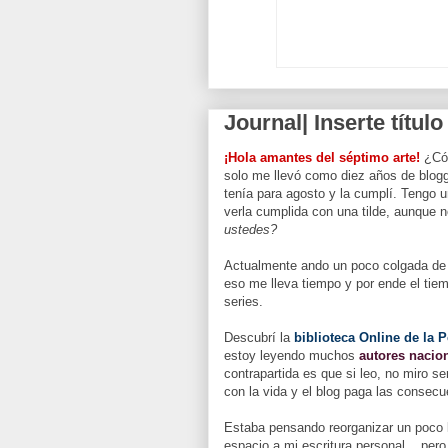
Journal| Inserte títul
¡Hola amantes del séptimo arte!
¿Cóm
solo me llevó como diez años de blogg
tenía para agosto y la cumplí. Tengo 
verla cumplida con una tilde, aunque
ustedes?
Actualmente ando un poco colgada de 
eso me lleva tiempo y por ende el tiem
series.
Descubrí la
biblioteca Online de la 
estoy leyendo muchos
autores nacio
contrapartida es que si leo, no miro s
con la vida y el blog paga las consecu
Estaba pensando reorganizar un poco l
espacio a mi escritura personal... per