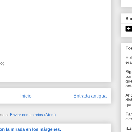
Bl
Fo
Hol
era
log!
Sig
bar
que
an
Aho
Inicio
Entrada antigua
dis
que
Fan
rse a:
Enviar comentarios (Atom)
cie
¡Es
on la mirada en los márgenes.