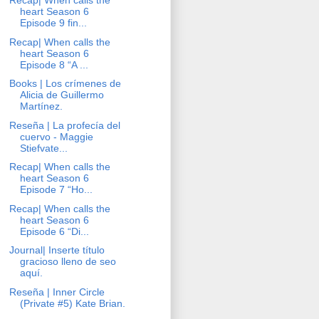
Recap| When calls the
heart Season 6
Episode 9 fin...
Recap| When calls the
heart Season 6
Episode 8 “A ...
Books | Los crímenes de
Alicia de Guillermo
Martínez.
Reseña | La profecía del
cuervo - Maggie
Stiefvate...
Recap| When calls the
heart Season 6
Episode 7 “Ho...
Recap| When calls the
heart Season 6
Episode 6 “Di...
Journal| Inserte título
gracioso lleno de seo
aquí.
Reseña | Inner Circle
(Private #5) Kate Brian.