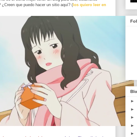
 ¿Creen que puedo hacer un sitio aquí? (
los quiero leer en
Fo
Blo
►
►
►
►
►