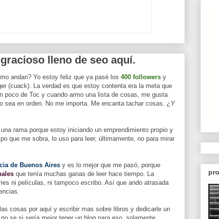
o gracioso lleno de seo aquí.
o andan? Yo estoy feliz que ya pasé los
400 followers
y
er (cuack). La verdad es que estoy contenta era la meta que
un poco de Toc y cuando armo una lista de cosas, me gusta
 no sea en orden. No me importa. Me encanta tachar cosas.
¿Y
una rama porque estoy iniciando un emprendimiento propio y
po que me sobra, lo uso para leer, últimamente, no para mirar
Pcia de Buenos Aires
y es lo mejor que me pasó, porque
pro
nales
que tenía muchas ganas de leer hace tiempo. La
eries ni películas, ni tampoco escribo. Así que ando atrasada
encias.
as cosas por aquí y escribir mas sobre libros y dedicarle un
o no se si sería mejor tener un blog para eso, solamente