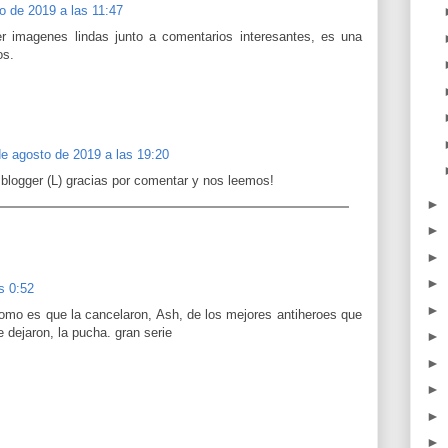
o de 2019 a las 11:47
ver imagenes lindas junto a comentarios interesantes, es una
os.
de agosto de 2019 a las 19:20
blogger (L) gracias por comentar y nos leemos!
►
►
►
►
s 0:52
►
omo es que la cancelaron, Ash, de los mejores antiheroes que
e dejaron, la pucha. gran serie
►
►
►
►
►