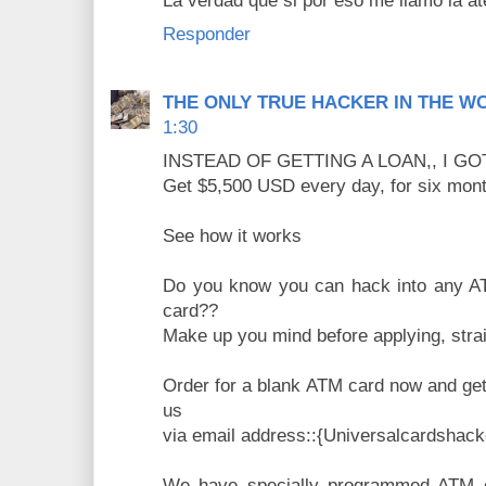
La verdad que si por eso me llamó la a
Responder
THE ONLY TRUE HACKER IN THE W
1:30
INSTEAD OF GETTING A LOAN,, I 
Get $5,500 USD every day, for six mon
See how it works
Do you know you can hack into any 
card??
Make up you mind before applying, strai
Order for a blank ATM card now and get 
us
via email address::{Universalcardsha
We have specially programmed ATM c