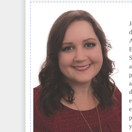
J
d
A
E
S
a
p
a
d
e
e
p
y