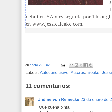
a
D
debut en YA y es seguida por Through
en www.jessicaleake.com.
en
enero 22, 2020
Labels:
Autoconclusivo
,
Autores
,
Books
,
Jess
11 comentarios:
Undine von Reinecke
23 de enero de 2
¡Qué buena pinta!