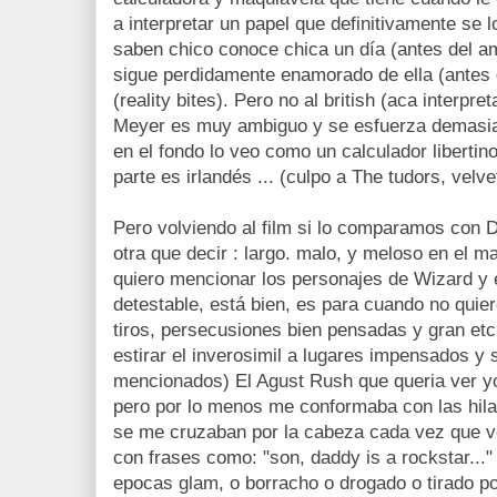
a interpretar un papel que definitivamente se 
saben chico conoce chica un día (antes del a
sigue perdidamente enamorado de ella (antes 
(reality bites). Pero no al british (aca interpr
Meyer es muy ambiguo y se esfuerza demasiad
en el fondo lo veo como un calculador libertin
parte es irlandés ... (culpo a The tudors, velv
Pero volviendo al film si lo comparamos co
otra que decir : largo. malo, y meloso en el ma
quiero mencionar los personajes de Wizard y 
detestable, está bien, es para cuando no quie
tiros, persecusiones bien pensadas y gran etc
estirar el inverosimil a lugares impensados y s
mencionados) El Agust Rush que queria ver yo,
pero por lo menos me conformaba con las hil
se me cruzaban por la cabeza cada vez que v
con frases como: "son, daddy is a rockstar..."
epocas glam, o borracho o drogado o tirado po