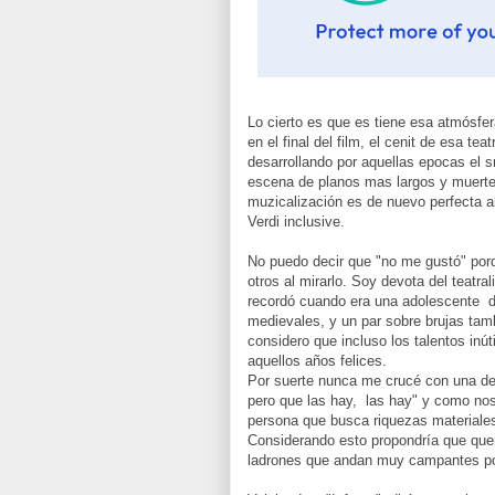
Lo cierto es que es tiene esa atmósfera
en el final del film, el cenit de esa te
desarrollando por aquellas epocas el s
escena de planos mas largos y muertes
muzicalización es de nuevo perfecta a
Verdi inclusive.
No puedo decir que "no me gustó" por
otros al mirarlo. Soy devota del teatra
recordó cuando era una adolescente de
medievales, y un par sobre brujas tam
considero que incluso los talentos inúti
aquellos años felices.
Por suerte nunca me crucé con una de
pero que las hay, las hay" y como nos
persona que busca riquezas materiale
Considerando esto propondría que quem
ladrones que andan muy campantes por 