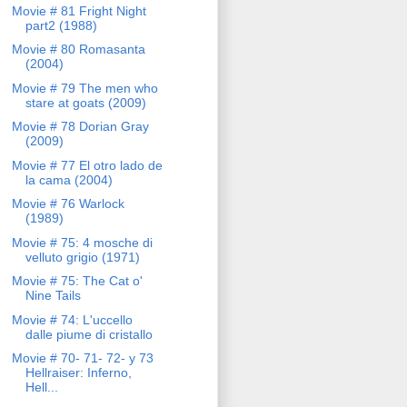
Movie # 81 Fright Night
part2 (1988)
Movie # 80 Romasanta
(2004)
Movie # 79 The men who
stare at goats (2009)
Movie # 78 Dorian Gray
(2009)
Movie # 77 El otro lado de
la cama (2004)
Movie # 76 Warlock
(1989)
Movie # 75: 4 mosche di
velluto grigio (1971)
Movie # 75: The Cat o'
Nine Tails
Movie # 74: L'uccello
dalle piume di cristallo
Movie # 70- 71- 72- y 73
Hellraiser: Inferno,
Hell...