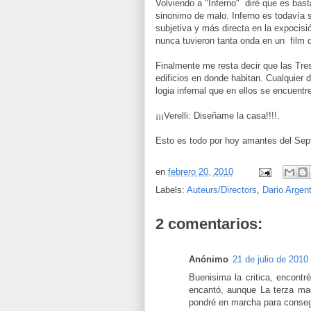
Volviendo a "Inferno" diré que es basta
sinonimo de malo. Inferno es todavía s
subjetiva y más directa en la expocisi
nunca tuvieron tanta onda en un film d
Finalmente me resta decir que las Tres
edificios en donde habitan. Cualquier 
logia infernal que en ellos se encuentr
¡¡¡Verelli: Diseñame la casa!!!!.
Esto es todo por hoy amantes del Sep
en
febrero 20, 2010
Labels:
Auteurs/Directors
,
Dario Argen
2 comentarios:
Anónimo
21 de julio de 2010
Buenisima la critica, encontr
encantó, aunque La terza mad
pondré en marcha para consegu