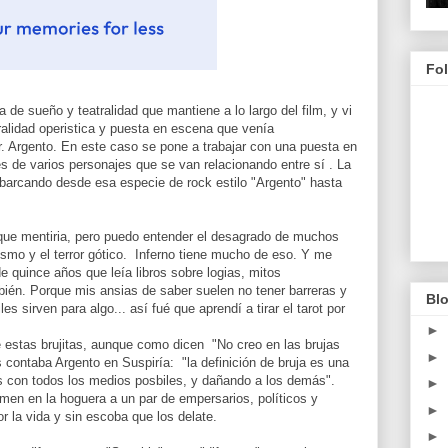
Fo
 de sueño y teatralidad que mantiene a lo largo del film, y vi
atralidad operistica y puesta en escena que venía
r. Argento. En este caso se pone a trabajar con una puesta en
 de varios personajes que se van relacionando entre sí . La
barcando desde esa especie de rock estilo "Argento" hasta
que mentiria, pero puedo entender el desagrado de muchos
lismo y el terror gótico. Inferno tiene mucho de eso. Y me
 quince años que leía libros sobre logias, mitos
bién. Porque mis ansias de saber suelen no tener barreras y
Blo
les sirven para algo... así fué que aprendí a tirar el tarot por
►
 estas brujitas, aunque como dicen "No creo en las brujas
►
 contaba Argento en Suspiría: "la definición de bruja es una
s con todos los medios posbiles, y dañando a los demás".
►
en en la hoguera a un par de empersarios, políticos y
►
la vida y sin escoba que los delate.
►