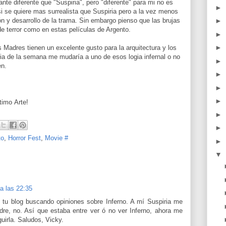
nte diferente que "Suspiria", pero "diferente" para mi no es
►
i se quiere mas surrealista que Suspiria pero a la vez menos
►
ón y desarrollo de la trama. Sin embargo pienso que las brujas
e terror como en estas películas de Argento.
►
►
 Madres tienen un excelente gusto para la arquitectura y los
dia de la semana me mudaría a uno de esos logia infernal o no
►
en.
►
►
►
timo Arte!
►
►
to
,
Horror Fest
,
Movie #
►
▼
 a las 22:35
é tu blog buscando opiniones sobre Inferno. A mí Suspiria me
re, no. Así que estaba entre ver ó no ver Inferno, ahora me
irla. Saludos, Vicky.