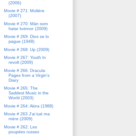
(2006)
Movie # 271: Molière
(2007)
Movie # 270: Män som
hatar kvinnor (2009)
Movie # 269: Dios se lo
pague (1948)
Movie # 268: Up (2009)
Movie # 267: Youth In
revolt (2009)
Movie # 266: Dracula:
Pages from a Virgin's
Diary
Movie # 265: The
Saddest Music in the
World (2003)
Movie # 264: Akira (1988)
Movie # 263 J’ai tué ma
mère (2009)
Movie # 262: Les
poupées russes