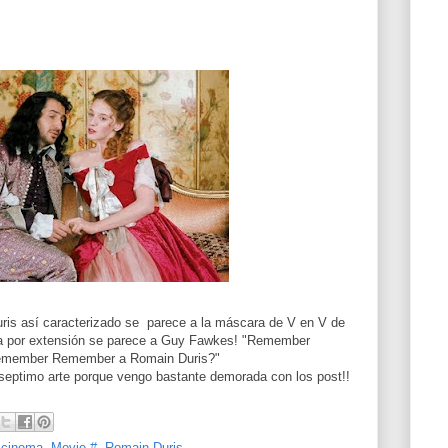
ris así caracterizado se parece a la máscara de V en V de
a por extensión se parece a Guy Fawkes! "Remember
Remember Remember a Romain Duris?"
septimo arte porque vengo bastante demorada con los post!!
 cinema
,
Movie #
,
Romain Duris