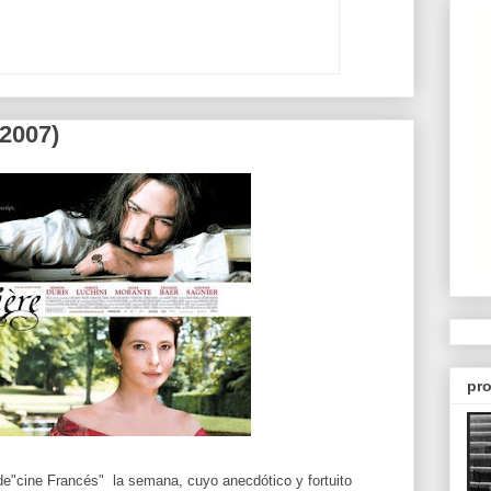
(2007)
pro
de"cine Francés" la semana, cuyo anecdótico y fortuito