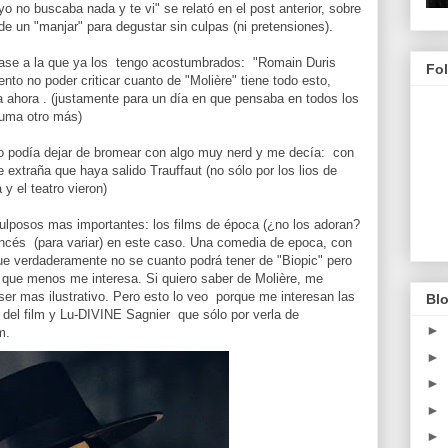
o no buscaba nada y te vi" se relató en el post anterior, sobre
a de un "manjar" para degustar sin culpas (ni pretensiones).
rase a la que ya los tengo acostumbrados: "Romain Duris
Fo
to no poder criticar cuanto de "Molière" tiene todo esto,
a ahora . (justamente para un día en que pensaba en todos los
suma otro más)
no podía dejar de bromear con algo muy nerd y me decía: con
extraña que haya salido Trauffaut (no sólo por los lios de
y el teatro vieron)
ulposos mas importantes: los films de época (¿no los adoran?
rancés (para variar) en este caso. Una comedia de epoca, con
ue verdaderamente no se cuanto podrá tener de "Biopic" pero
 que menos me interesa. Si quiero saber de Molière, me
er mas ilustrativo. Pero esto lo veo porque me interesan las
Blo
 del film y Lu-DIVINE Sagnier que sólo por verla de
►
m.
►
►
►
►