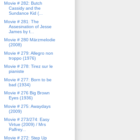
Movie # 282: Butch
Cassidy and the
Sundance Kid (...
Movie # 281: The
Assesination of Jesse
James by t...
Movie # 280 Märzmelodie
(2008)
Movie # 279: Allegro non
troppo (1976)
Movie # 278: Tirez sur le
pianiste
Movie # 277: Born to be
bad (1934)
Movie # 276 Big Brown
Eyes (1936)
Movie # 275: Awaydays
(2009)
Movie # 273/274: Easy
Virtue (2009) / Mrs
Palfrey...
Movie # 272: Step Up