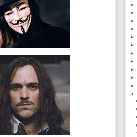
►
►
►
►
►
►
►
►
►
►
►
▼