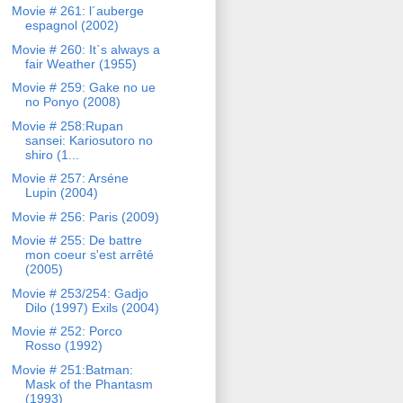
Movie # 261: l´auberge
espagnol (2002)
Movie # 260: It`s always a
fair Weather (1955)
Movie # 259: Gake no ue
no Ponyo (2008)
Movie # 258:Rupan
sansei: Kariosutoro no
shiro (1...
Movie # 257: Arséne
Lupin (2004)
Movie # 256: Paris (2009)
Movie # 255: De battre
mon coeur s'est arrêté
(2005)
Movie # 253/254: Gadjo
Dilo (1997) Exils (2004)
Movie # 252: Porco
Rosso (1992)
Movie # 251:Batman:
Mask of the Phantasm
(1993)