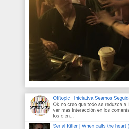
Offtopic | Iniciativa Seamos Segui
Ok no creo que todo se reduzca a 
ver mas interacción en los comenta
los cien...
Serial Killer | When calls the heart