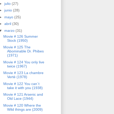
►
julio
(27)
►
junio
(28)
►
mayo
(25)
►
abril
(30)
▼
marzo
(31)
Movie # 126 Summer
Stock (1950)
Movie # 125 The
Abominable Dr. Phibes
(1971)
Movie # 124 You only live
twice (1967)
Movie # 123 La chambre
Vertè (1978)
Movie # 122 You can`t
take it with you (1938)
Movie # 121 Arsenic and
Old Lace (1944)
Movie # 120 Where the
Wild things are (2009)