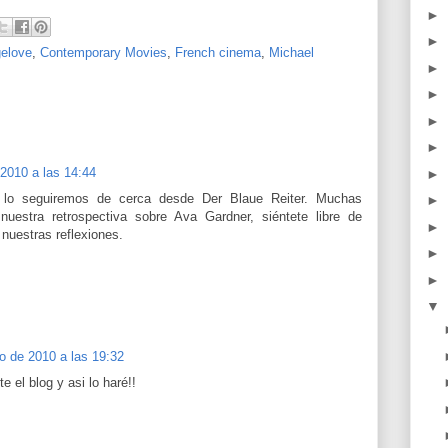
►
►
gelove
,
Contemporary Movies
,
French cinema
,
Michael
►
►
►
►
2010 a las 14:44
►
g, lo seguiremos de cerca desde Der Blaue Reiter. Muchas
►
nuestra retrospectiva sobre Ava Gardner, siéntete libre de
►
 nuestras reflexiones.
►
►
▼
o de 2010 a las 19:32
e el blog y asi lo haré!!