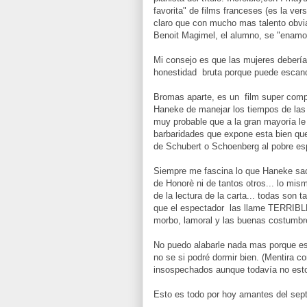
favorita" de films franceses (es la v
claro que con mucho mas talento obvi
Benoit Magimel, el alumno, se "enamora"
Mi consejo es que las mujeres debería
honestidad bruta porque puede escandal
Bromas aparte, es un film super comple
Haneke de manejar los tiempos de las e
muy probable que a la gran mayoría le
barbaridades que expone esta bien qu
de Schubert o Schoenberg al pobre es
Siempre me fascina lo que Haneke saca
de Honorè ni de tantos otros... lo mi
de la lectura de la carta... todas son
que el espectador las llame TERRIBL
morbo, lamoral y las buenas costumbre
No puedo alabarle nada mas porque es
no se si podré dormir bien. (Mentira c
insospechados aunque todavía no esto
Esto es todo por hoy amantes del sept