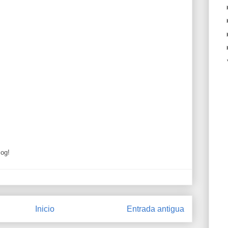
log!
Inicio
Entrada antigua