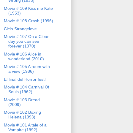
Wrong (1933)
Movie # 109 Kiss me Kate
(1953)
Movie # 108 Crash (1996)
Ciclo Strangelove
Movie # 107 On a Clear
day you can see
forever (1970)
Movie # 106 Alice in
wonderland (2010)
Movie # 105 A room with
a view (1986)
El final del Horror fest!
Movie # 104 Carnival Of
Souls (1962)
Movie # 103 Dread
(2009)
Movie # 102 Boxing
Helena (1993)
Movie # 101 A tale of a
Vampire (1992)