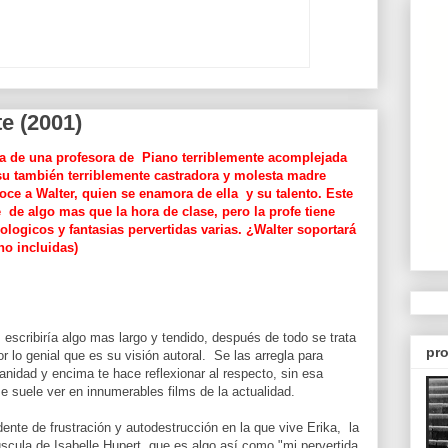
te (2001)
a de una profesora de Piano terriblemente acomplejada
su también terriblemente castradora y molesta madre
ce a Walter, quien se enamora de ella y su talento. Este
 de algo mas que la hora de clase, pero la profe tiene
logicos y fantasias pervertidas varias. ¿Walter soportará
no incluidas)
escribiría algo mas largo y tendido, después de todo se trata
pro
 lo genial que es su visión autoral. Se las arregla para
nidad y encima te hace reflexionar al respecto, sin esa
se suele ver en innumerables films de la actualidad.
nte de frustración y autodestrucción en la que vive Erika, la
yúscula de Isabelle Hupert, que es algo así como "mi pervertida