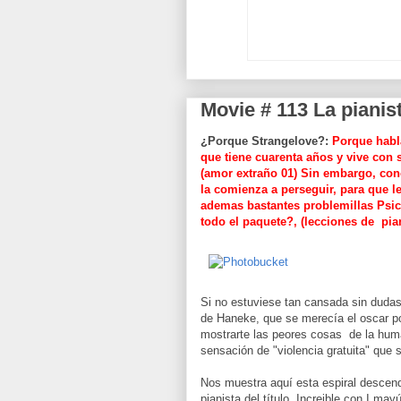
Movie # 113 La pianis
¿Porque Strangelove?:
Porque habl
que tiene cuarenta años y vive con 
(amor extraño 01) Sin embargo, cono
la comienza a perseguir, para que le
ademas bastantes problemillas Psico
todo el paquete?, (lecciones de pia
Si no estuviese tan cansada sin dudas 
de Haneke, que se merecía el oscar por
mostrarte las peores cosas de la huma
sensación de "violencia gratuita" que 
Nos muestra aquí esta espiral descende
pianista del título. Increible,con I ma