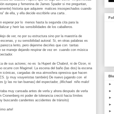
ersión europea y femenina de James Spader si me preguntan,
amente) historia que adquiere matices insospechados cuando
 de ella, y ella decide escribirle una carta .
Fo
n esperar por lo menos hasta la segunda cita para la
izar y herir las sensibilidades de los caballeros.
jo de ver, no por su estructura sino por la maestría de
scenas, y su sensibilidad autoral. Si, en otras palabras es
 parezca lento, pero dejenme decirles que con tantas
e se maneje dejando respirar de vez en cuando con música
pectador.
 de sus actores; no es la Hupert de Chabrol, ni de Ozon, ni
smo ocurre con Magimel. La escena del baño (las dos) la escena
 tan icónicas, cargadas de esa atmosfera opresiva que hacen
Blo
ES. (y muy vouyeristas también) De nuevo jugando con el
s (y las no tan buenas) del espectador, ¡Michael niño malo!
►
►
taba muy cansada antes de verla y ahora después de verla
on Cronenberg mi poder de tolerancia creció hacia límites
►
y buscando candentes accidentes de tránsito)
►
imo arte!
►