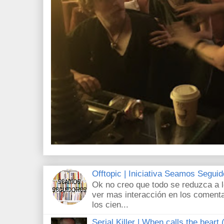
Offtopic | Iniciativa Seamos Segui
Ok no creo que todo se reduzca a 
ver mas interacción en los comenta
los cien...
Serial Killer | When calls the heart