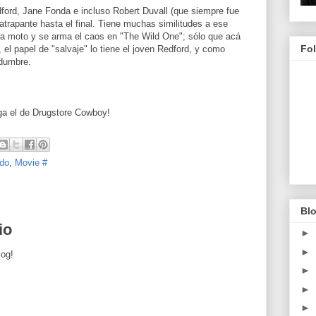
ord, Jane Fonda e incluso Robert Duvall (que siempre fue
atrapante hasta el final. Tiene muchas similitudes a ese
na moto y se arma el caos en "The Wild One"; sólo que acá
Fo
, el papel de "salvaje" lo tiene el joven Redford, y como
dumbre.
ga el de Drugstore Cowboy!
ndo
,
Movie #
Blo
io
►
►
log!
►
►
►