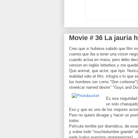
Movie # 36 La jauria
Creo que si hubiese sabido que film m
cuenta que iba a tener una vision negr
cuando actua en masa; pero debo deci
version en inglés letterbox y me qued
Que animal, que actor, que tipo. Nunca
realidad odio el film, trilogía o lo qu
los hombres ser como "Don corleone"
streetcar named desire" "Guys and Dol
Es esa seguridad 
un solo chasquido
Eso y que es uno de los mejores actor
Pero no quiero divagar y hacer un post
todos.
Película terrible por dramática, de esa
y sobre todo "muchedumbre grande" do
nada (salvo nuestros protagonistas).