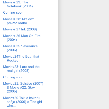
Movie # 29: The
Notebook (2004)
Coming soon
Movie # 28: MY own
private Idaho
Movie # 27 Ink (2009)
Movie # 26 Man On Fire
(2004)
Movie # 25 Severance
(2006)
Movie#24The Boat that
Rocked
Movie#23: Lars and the
real girl (2008)
Coming soon
Movie#21; Solstice (2007)
& Movie #22: Stay
(2005)
Movie#20 Toki o kakeru
shôjo (2006) o The girl
who...