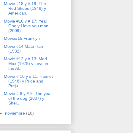
Movie #18 y # 19: The
Red Shoes (1948) y
American...
Movie #16 y # 17: Year
One y I love you man
(2009)
Movie#15 Franklyn
Movie #14 Mata Hari
(1932)
Movie #12 y # 13: Mad
Max (1979) y Love in
the Af...
Movie # 10 y # 11: Hamlet
(1948) y Pride and
Preju...
Movie # 8 y # 9: The year
of the dog (2007) y
Sher...
►
noviembre
(10)