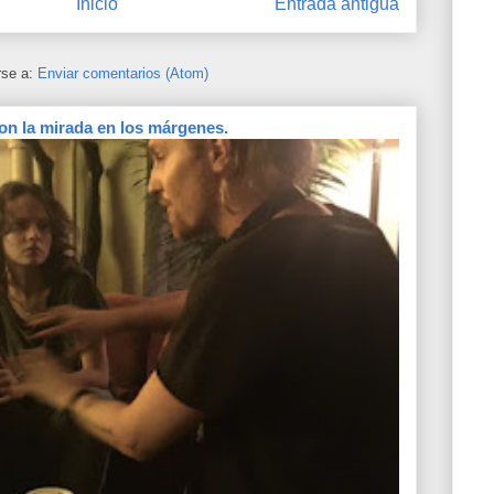
Inicio
Entrada antigua
rse a:
Enviar comentarios (Atom)
on la mirada en los márgenes.