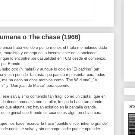
 humana o The chase (1966)
e encontraba viendo o por lo menos el título me hubiese dado
a, moralista y amarga de lo inconsciente de la sociedad
r que lo encontré por casualidad en TCM desde el comienzo,
é por Brando.
 hubo otro (ni habrá) y aunque lo odio en "El padrino" (en
e sea y esa pseudo- fantasía que parece representar para todos
), me ha dado muchos motivos como "The Wild one", "A
ls" y "Don juan de Marco" para quererlo.
, ese salvajismo contenido tan frágil como un cristal; que en
 de dedos amenaza con estallar, lo que lo hace tan grande.
pro
es que alguna vez hayan existido en la pantalla grande.
 de lo genial que Brando es cuando es algo tan obvio para
sque nos hace recordar la frase "pueblo chico, infierno grande"
nde nadie se salva y sin embargo nadie parece aprender