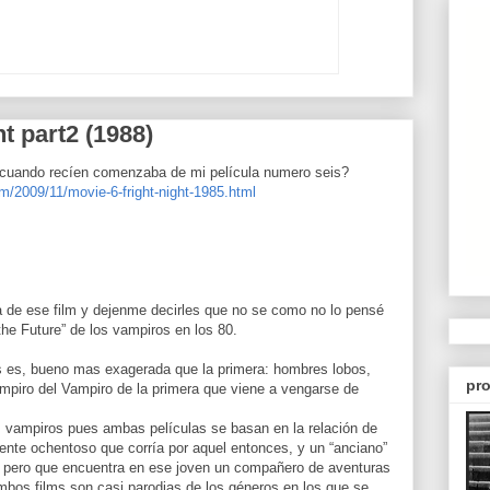
t part2 (1988)
 cuando recíen comenzaba de mi película numero seis?
m/2009/11/movie-6-fright-night-1985.html
la de ese film y dejenme decirles que no se como no lo pensé
the Future” de los vampiros en los 80.
s es, bueno mas exagerada que la primera: hombres lobos,
pro
mpiro del Vampiro de la primera que viene a vengarse de
os vampiros pues ambas películas se basan en la relación de
sente ochentoso que corría por aquel entonces, y un “anciano”
o pero que encuentra en ese joven un compañero de aventuras
 ambos films son casi parodias de los géneros en los que se