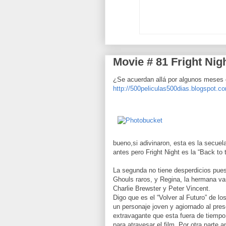
Movie # 81 Fright Nigh
¿Se acuerdan allá por algunos meses
http://500peliculas500dias.blogspot.co
bueno,si adivinaron, esta es la secue
antes pero Fright Night es la “Back to 
La segunda no tiene desperdicios pue
Ghouls raros, y Regina, la hermana va
Charlie Brewster y Peter Vincent.
Digo que es el “Volver al Futuro” de l
un personaje joven y agiornado al pre
extravagante que esta fuera de tiemp
para atravesar el film. Por otra parte