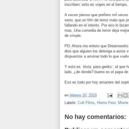
inscriben; esto es viajes en el tiempo,
A veces pienso que prefiero mil veces 
serio, que un film de terror malo que p
fallando en el intento. Por eso lo biza
mas. Una comedia de terror deja mejor
de simple.
PD: Ahora me entero que Dreamworks e
dios que alguien los detenga a estos 
dispuestos a arruinar todo lo que vuelv
Y esto es trivia para geeks : el que 
lado, ¿de donde? bueno es el papa de 
Eso es todo por hoy amantes del septi
en
febrero 10, 2010
Labels:
Cult Films
,
Horror Fest
,
Movie
No hay comentarios: