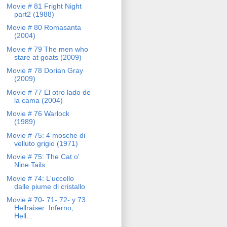
Movie # 81 Fright Night
part2 (1988)
Movie # 80 Romasanta
(2004)
Movie # 79 The men who
stare at goats (2009)
Movie # 78 Dorian Gray
(2009)
Movie # 77 El otro lado de
la cama (2004)
Movie # 76 Warlock
(1989)
Movie # 75: 4 mosche di
velluto grigio (1971)
Movie # 75: The Cat o'
Nine Tails
Movie # 74: L'uccello
dalle piume di cristallo
Movie # 70- 71- 72- y 73
Hellraiser: Inferno,
Hell...