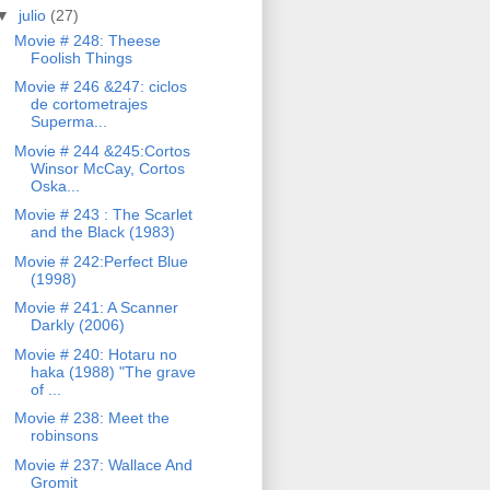
▼
julio
(27)
Movie # 248: Theese
Foolish Things
Movie # 246 &247: ciclos
de cortometrajes
Superma...
Movie # 244 &245:Cortos
Winsor McCay, Cortos
Oska...
Movie # 243 : The Scarlet
and the Black (1983)
Movie # 242:Perfect Blue
(1998)
Movie # 241: A Scanner
Darkly (2006)
Movie # 240: Hotaru no
haka (1988) "The grave
of ...
Movie # 238: Meet the
robinsons
Movie # 237: Wallace And
Gromit