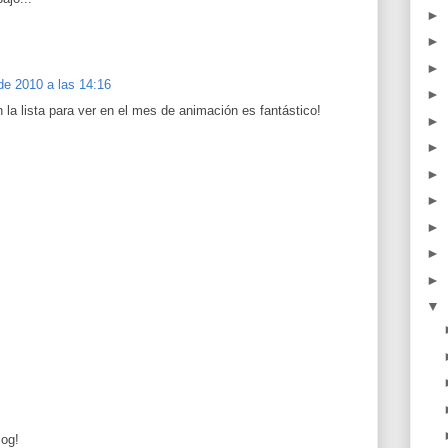
►
►
►
 de 2010 a las 14:16
►
 en la lista para ver en el mes de animación es fantástico!
►
►
►
►
►
►
►
▼
log!