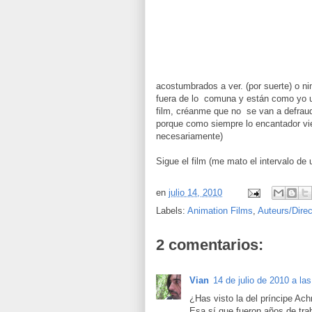
acostumbrados a ver. (por suerte) o ni
fuera de lo comuna y están como yo u
film, créanme que no se van a defrauda
porque como siempre lo encantador vie
necesariamente)
Sigue el film (me mato el intervalo de 
en
julio 14, 2010
Labels:
Animation Films
,
Auteurs/Direc
2 comentarios:
Vian
14 de julio de 2010 a la
¿Has visto la del príncipe Ac
Esa sí que fueron años de trab