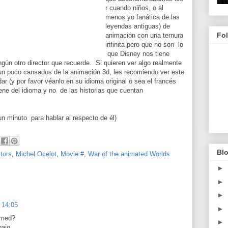
r cuando niños, o al
menos yo fanática de las
leyendas antiguas) de
Fo
animación con una ternura
infinita pero que no son lo
que Disney nos tiene
ngún otro director que recuerde. Si quieren ver algo realmente
n poco cansados de la animación 3d, les recomiendo ver este
r (y por favor véanlo en su idioma original o sea el francés
ne del idioma y no de las historias que cuentan
un minuto para hablar al respecto de él)
Blo
tors
,
Michel Ocelot
,
Movie #
,
War of the animated Worlds
►
►
►
s 14:05
►
hmed?
►
ajo...