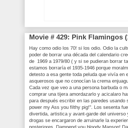
Movie # 429: Pink Flamingos (
Hay como odio los 70! si los odio. Odio la cultu
poder de borrar una década del calendario cr
de 1969 a 1979/80 ( y si se pudieran borrar 
estamos borraría el 1935-1946 porque moralme
detesto a esa gente toda peluda que vivía en e
asquerosos que no conocían la crema enjuague 
Cada vez que veo a una persona barbuda o ma
comprar una tijera amordazarlo y acicalaro ha
para después escribir en las paredes usando 
power my Ass you filthy pig!". Los sesenta fu
divertida, artistica y avant-garde del universo
drogas se encargaron de arruinarle la experie
posteriores. Damnend you bloody Manson! Da