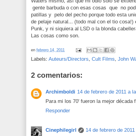
Waters mismo, así que mi odio sólo se extiend
gente barbuda o con esas cosas que no podes
patillas y pelo del pecho porque todo esta un
de pelaje natural... (todo mal con el tio cosa!
Punk, y ni siquiera al LSD o la blonda cabelle
Las cosas como son.
en
febrero 14, 2011
Labels:
Auteurs/Directors
,
Cult Films
,
John Wa
2 comentarios:
Archimboldi
14 de febrero de 2011 a l
Para mi los 70' fueron la mejor década fí
Responder
Cinephilegirl
14 de febrero de 2011 