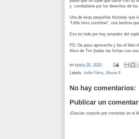
padre que no sabe que hacer con su hi
y combatiene por los derechos de los
Una de esas pequeñas historias que si
"Little miss sunshine", una lastima q
Eso es todo por hoy amantes del septi
PD: De paso aprovecho y leo el libro 
Alice de Tim (todas las fichas con vos
en
enero 26, 2010
Labels:
Indie Films
,
Movie #
No hay comentarios:
Publicar un comentar
¡Gracias corazón por comentar en el b