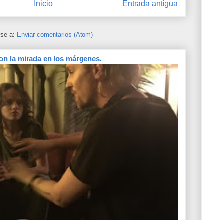
Inicio
Entrada antigua
rse a:
Enviar comentarios (Atom)
on la mirada en los márgenes.