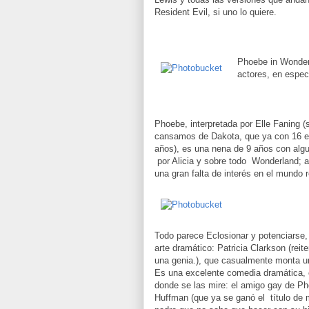
Resident Evil, si uno lo quiere.
Phoebe in Wonderl
actores, en espec
Phoebe, interpretada por Elle Faning 
cansamos de Dakota, que ya con 16 es
años), es una nena de 9 años con alg
por Alicia y sobre todo Wonderland; as
una gran falta de interés en el mundo r
Todo parece Eclosionar y potenciarse
arte dramático: Patricia Clarkson (reite
una genia.), que casualmente monta u
Es una excelente comedia dramática, c
donde se las mire: el amigo gay de P
Huffman (que ya se ganó el título de m