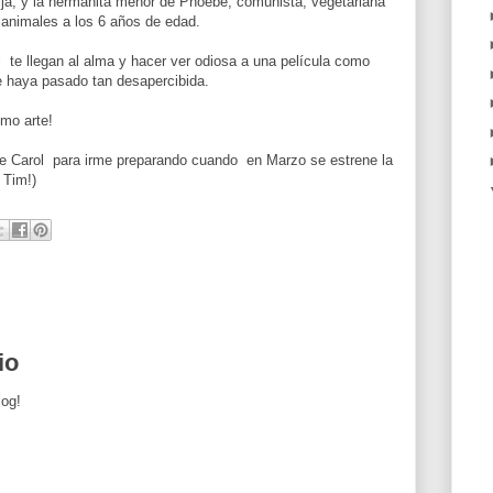
ja, y la hermanita menor de Phoebe, comunista, vegetariana
 animales a los 6 años de edad.
 te llegan al alma y hacer ver odiosa a una película como
ue haya pasado tan desapercibida.
mo arte!
de Carol para irme preparando cuando en Marzo se estrene la
 Tim!)
io
log!