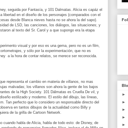
ney, seguida por Fantasía, y 101 Dalmatas. Alicia es capáz el
 la libertad en el diseño de los personajes (comparados con el
Fo
ncesas desde Blanca nieves hasta no se ahora la del sapo).
esidad de LSD, las canciones, los diálogos, las situaciones; y
taron al texto del Sr. Carol y a que supongo era la etapa
perimento visual y por eso es una gema, pero no es un film,
cortometrajes, y sólo por la experimentación, que no es
ney a la hora de contar relatos, se merece ser reconocida.
ue representa el cambio en materia de villanos, no mas
Blo
rujas malvadas; los villanos son ahora la gente de los bajos
rantes de la High Society. 101 Dálmatas es Cruella De vil, y
►
diseño estilizado y moderno. El estilo del dibujo, las líneas,
►
ilm. Tan perfecto que lo considero un responsable directo del
 observa en tantos dibujos de la actualidad como Billy y
►
iera de la grilla de Cartoon Network.
►
no cuando habla de Alicia, habla de todo esto: de Disney, de
►
 rondando de personajes llamados Alice, incluso el de Milla en