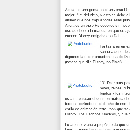
Alicia, es una gema en el universo Dis
mejor film del viejo, y esto se debe a
disney que nos trajo a todas esas pri
Alicia es un viaje Psicodélico sin nec
eso se debe a la manera en que se ajus
cuando Disney amigaba con Dalí.
Fantasía es un ex
son una serie de 
digamos la mejor caracteristica de Dis
(notese que dije Disney, no Pixar).
101 Dálmatas porq
reyes, reinas, o b
fondos y los integ
es a mi parecer el cenit en materia de 
todo es perfecto en el diseño de ese f
estilo de animación retro- toon que se
Mandy; Los Padrinos Mágicos, y cualqu
Lo anterior viene a propósito de que u
Lewis y todas las versiones que andan