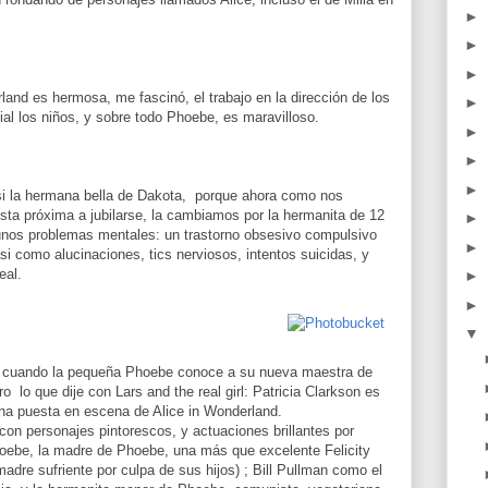
►
►
►
and es hermosa, me fascinó, el trabajo en la dirección de los
►
ial los niños, y sobre todo Phoebe, es maravilloso.
►
►
►
(si la hermana bella de Dakota, porque ahora como nos
ta próxima a jubilarse, la cambiamos por la hermanita de 12
►
unos problemas mentales: un trastorno obsesivo compulsivo
►
i como alucinaciones, tics nerviosos, intentos suicidas, y
eal.
►
►
▼
, cuando la pequeña Phoebe conoce a su nueva maestra de
ro lo que dije con Lars and the real girl: Patricia Clarkson es
na puesta en escena de Alice in Wonderland.
on personajes pintorescos, y actuaciones brillantes por
hoebe, la madre de Phoebe, una más que excelente Felicity
adre sufriente por culpa de sus hijos) ; Bill Pullman como el