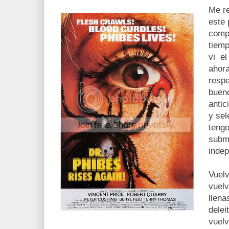
Me re
este
compl
tiem
vi el
ahora
respe
buen
antic
y sel
teng
subm
indep
Vuelv
vuel
llena
delei
vuelv